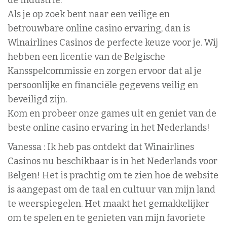
Als je op zoek bent naar een veilige en
betrouwbare online casino ervaring, dan is
Winairlines Casinos de perfecte keuze voor je. Wij
hebben een licentie van de Belgische
Kansspelcommissie en zorgen ervoor dat al je
persoonlijke en financiële gegevens veilig en
beveiligd zijn.
Kom en probeer onze games uit en geniet van de
beste online casino ervaring in het Nederlands!
Vanessa : Ik heb pas ontdekt dat Winairlines
Casinos nu beschikbaar is in het Nederlands voor
Belgen! Het is prachtig om te zien hoe de website
is aangepast om de taal en cultuur van mijn land
te weerspiegelen. Het maakt het gemakkelijker
om te spelen en te genieten van mijn favoriete