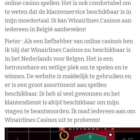
online casino spellen. Het is ook comfortabel om
te weten dat de klantenservice beschikbaar is in
mijn moedertaal. Ik kan Winairlines Casinos aan
iedereen in België aanbevelen!
Pieter : Als een liefhebber van online casino’s ben
ik blij dat Winairlines Casinos nu beschikbaar is
in het Nederlands voor Belgen. Het is een
betrouwbare en veilige plek om te spelen en te
winnen. De website is makkelijk te gebruiken en
er is een groot assortiment aan spellen
beschikbaar. Ik heb al veel gewonnen en het
klantendienst is altijd beschikbaar om mijn
vragen te beantwoorden. Ik raad iedereen aan om
Winairlines Casinos uit te proberen!