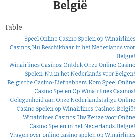
België
Table
Speel Online Casino Spelen op Winairlines
Casinos, Nu Beschikbaar in het Nederlands voor
België!
Winairlines Casinos: Ontdek Onze Online Casino
Spelen, Nu in het Nederlands voor Belgen!
Belgische Casino-Liefhebbers, Kom Speel Online
Casino Spelen Op Winairlines Casinos!
Gelegenheid aan Onze Nederlandstalige Online
Casino Spelen op Winairlines Casinos, België!
Winairlines Casinos: Uw Keuze voor Online
Casino Spelen in het Nederlands, België!
Vragen over online casino spelen op Winairlines