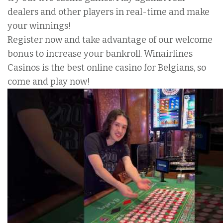
dealers and other players in real-time and make
your winnings!
Register now and take advantage of our welcome
bonus to increase your bankroll. Winairlines
Casinos is the best online casino for Belgians, so
come and play now!