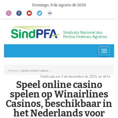
Domingo, 9 de Agosto de 2026
Toggle
navigat
Artigos
> Speel online casino ...
Publicada em 3 de dezembro de 2025, às 4h14
Speel online casino
spelen op Winairlines
Casinos, beschikbaar in
het Nederlands voor