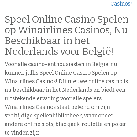
Casinos?
Speel Online Casino Spelen
op Winairlines Casinos, Nu
Beschikbaar in het
Nederlands voor België!
Voor alle casino-enthousiasten in België: nu
kunnen jullis Speel Online Casino Spelen op
Winairlines Casinos! Dit nieuwe online casino is
nu beschikbaar in het Nederlands en biedt een
uitstekende ervaring voor alle spelers.
Winairlines Casinos staat bekend om zijn
veelzijdige spellenbibliotheek, waar onder
andere online slots, blackjack, roulette en poker
te vinden zijn.