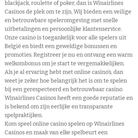
blackjack, roulette of poker, dan is Winairlines
Casinos de plek om te zijn. Wij bieden een veilige
en betrouwbare speleromgeving met snelle
uitbetalingen en persoonlijke klantenservice.
Onze casino is toegankelijk voor alle spelers uit
België en biedt een geweldige bonussen en
promoties. Registreer je nu en ontvang een warm
welkombonus om je start te vergemakkelijken.
Als je al ervaring hebt met online casino’s, dan
weet je zeker hoe belangrijk het is om te spelen
bij een gerespecteerd en betrouwbaar casino.
Winairlines Casinos heeft een goede reputatie en
is bekend om zijn eerlijke en transparante
spelpraktijken.
Kom speel online casino spelen op Winairlines
Casinos en maak van elke spelbeurt een