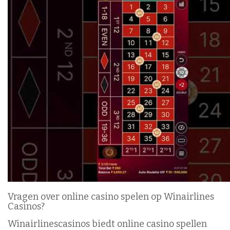
Vragen over online casino spelen op Winairlines
Casinos?
Winairlinescasinos biedt online casino spellen