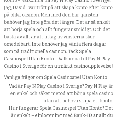
Konto – Välkomna till Pay N Play Casino i Sverige.
Jag, David , var trött på att skapa konto efter konto
på olika casinon. Men med den här tjänsten
behöver jag inte göra det längre. Det är så enkelt
att börja spela och allt fungerar smidigt. Och det
bästa av allt är att uttag av vinsterna sker
omedelbart. Inte behöver jag vänta flera dagar
som på traditionella casinon. Tack Spela
Casinospel Utan Konto – Välkomna till Pay N Play
Casino i Sverige för en utmärkt casinoupplevelse!
Vanliga frågor om Spela Casinospel Utan Konto
Vad är Pay N Play Casino i Sverige? Pay N Play är
en enkel och säker metod att börja spela casino
utan att behöva skapa ett konto.
Hur fungerar Spela Casinospel Utan Konto? Det
är enkelt – einloggning med Bank-ID är allt du