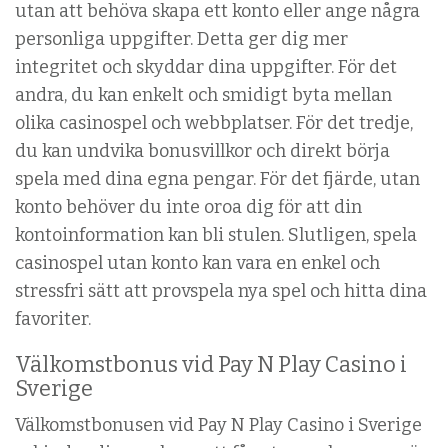
utan att behöva skapa ett konto eller ange några
personliga uppgifter. Detta ger dig mer
integritet och skyddar dina uppgifter. För det
andra, du kan enkelt och smidigt byta mellan
olika casinospel och webbplatser. För det tredje,
du kan undvika bonusvillkor och direkt börja
spela med dina egna pengar. För det fjärde, utan
konto behöver du inte oroa dig för att din
kontoinformation kan bli stulen. Slutligen, spela
casinospel utan konto kan vara en enkel och
stressfri sätt att provspela nya spel och hitta dina
favoriter.
Välkomstbonus vid Pay N Play Casino i
Sverige
Välkomstbonusen vid Pay N Play Casino i Sverige