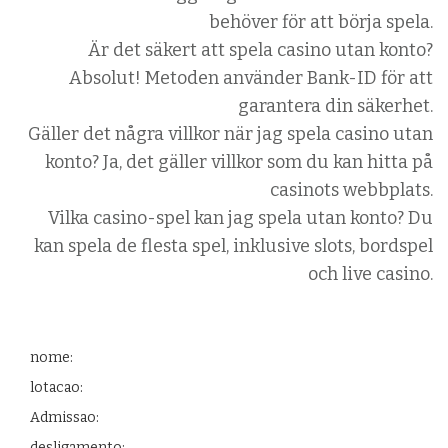
behöver för att börja spela.
Är det säkert att spela casino utan konto?
Absolut! Metoden använder Bank-ID för att
garantera din säkerhet.
Gäller det några villkor när jag spela casino utan
konto? Ja, det gäller villkor som du kan hitta på
casinots webbplats.
Vilka casino-spel kan jag spela utan konto? Du
kan spela de flesta spel, inklusive slots, bordspel
och live casino.
nome:
lotacao:
Admissao:
desligamento: