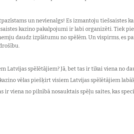
atpazīstams un nevienalgs! Es izmantoju tiešsaistes ka
ešsaistes kazino pakalpojumi ir labi organizēti. Tiek pie
aņemju daudz izplātumu no spēlēm. Un vispirms, es pati
drošību.
em Latvijas spēlētājiem? Jā, bet tas ir tikai viena no
azino vēlas piešķirt visiem Latvijas spēlētājiem labāk
as ir viena no pilnībā nosauktais spēļu saites, kas spec