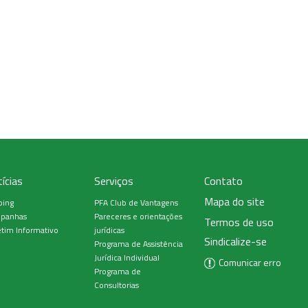
ícias
Serviços
Contato
Mapa do site
ping
PFA Club de Vantagens
panhas
Pareceres e orientações
Termos de uso
tim Informativo
jurídicas
Sindicalize-se
Programa de Assistência
Jurídica Individual
Comunicar erro
Programa de
Consultorias