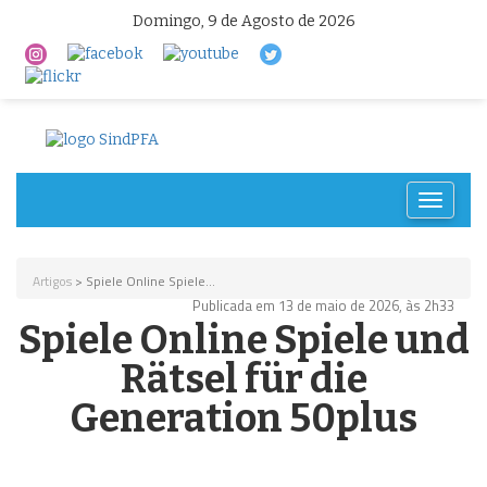
Domingo, 9 de Agosto de 2026
Toggle
navigat
Artigos
> Spiele Online Spiele...
Publicada em 13 de maio de 2026, às 2h33
Spiele Online Spiele und
Rätsel für die
Generation 50plus