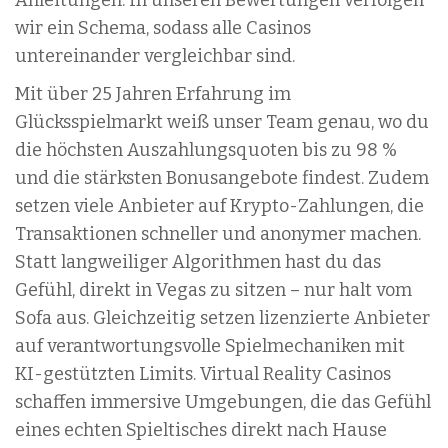
wir ein Schema, sodass alle Casinos
untereinander vergleichbar sind.
Mit über 25 Jahren Erfahrung im
Glücksspielmarkt weiß unser Team genau, wo du
die höchsten Auszahlungsquoten bis zu 98 %
und die stärksten Bonusangebote findest. Zudem
setzen viele Anbieter auf Krypto-Zahlungen, die
Transaktionen schneller und anonymer machen.
Statt langweiliger Algorithmen hast du das
Gefühl, direkt in Vegas zu sitzen – nur halt vom
Sofa aus. Gleichzeitig setzen lizenzierte Anbieter
auf verantwortungsvolle Spielmechaniken mit
KI-gestützten Limits. Virtual Reality Casinos
schaffen immersive Umgebungen, die das Gefühl
eines echten Spieltisches direkt nach Hause