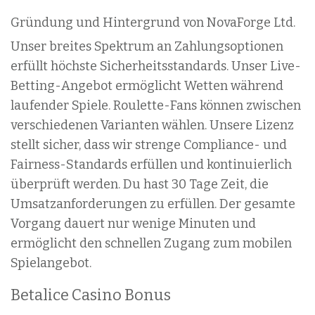
Gründung und Hintergrund von NovaForge Ltd.
Unser breites Spektrum an Zahlungsoptionen
erfüllt höchste Sicherheitsstandards. Unser Live-
Betting-Angebot ermöglicht Wetten während
laufender Spiele. Roulette-Fans können zwischen
verschiedenen Varianten wählen. Unsere Lizenz
stellt sicher, dass wir strenge Compliance- und
Fairness-Standards erfüllen und kontinuierlich
überprüft werden. Du hast 30 Tage Zeit, die
Umsatzanforderungen zu erfüllen. Der gesamte
Vorgang dauert nur wenige Minuten und
ermöglicht den schnellen Zugang zum mobilen
Spielangebot.
Betalice Casino Bonus