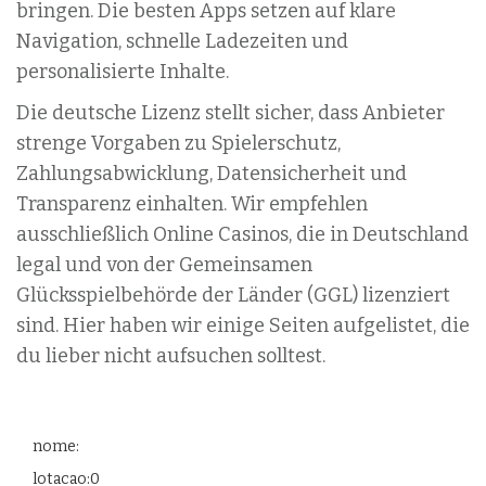
bringen. Die besten Apps setzen auf klare
Navigation, schnelle Ladezeiten und
personalisierte Inhalte.
Die deutsche Lizenz stellt sicher, dass Anbieter
strenge Vorgaben zu Spielerschutz,
Zahlungsabwicklung, Datensicherheit und
Transparenz einhalten. Wir empfehlen
ausschließlich Online Casinos, die in Deutschland
legal und von der Gemeinsamen
Glücksspielbehörde der Länder (GGL) lizenziert
sind. Hier haben wir einige Seiten aufgelistet, die
du lieber nicht aufsuchen solltest.
nome:
lotacao:0