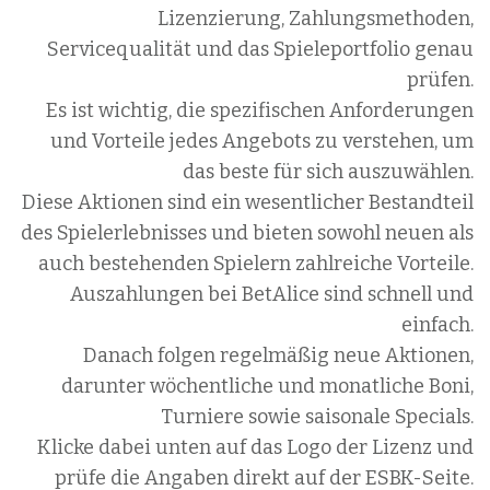
Lizenzierung, Zahlungsmethoden,
Servicequalität und das Spieleportfolio genau
prüfen.
Es ist wichtig, die spezifischen Anforderungen
und Vorteile jedes Angebots zu verstehen, um
das beste für sich auszuwählen.
Diese Aktionen sind ein wesentlicher Bestandteil
des Spielerlebnisses und bieten sowohl neuen als
auch bestehenden Spielern zahlreiche Vorteile.
Auszahlungen bei BetAlice sind schnell und
einfach.
Danach folgen regelmäßig neue Aktionen,
darunter wöchentliche und monatliche Boni,
Turniere sowie saisonale Specials.
Klicke dabei unten auf das Logo der Lizenz und
prüfe die Angaben direkt auf der ESBK-Seite.