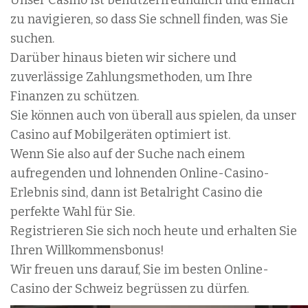
Unser Casino ist benutzerfreundlich und einfach
zu navigieren, so dass Sie schnell finden, was Sie
suchen.
Darüber hinaus bieten wir sichere und
zuverlässige Zahlungsmethoden, um Ihre
Finanzen zu schützen.
Sie können auch von überall aus spielen, da unser
Casino auf Mobilgeräten optimiert ist.
Wenn Sie also auf der Suche nach einem
aufregenden und lohnenden Online-Casino-
Erlebnis sind, dann ist Betalright Casino die
perfekte Wahl für Sie.
Registrieren Sie sich noch heute und erhalten Sie
Ihren Willkommensbonus!
Wir freuen uns darauf, Sie im besten Online-
Casino der Schweiz begrüssen zu dürfen.