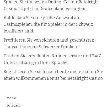
Spielen Sie im besten Online-Casino: Betalright
Casino ist jetzt in Deutschland verfügbar.
Entdecken Sie eine große Auswahl an
Casinospielen, die für Spieler in der Schweiz
lokalisiert sind.
Profitieren Sie von sicheren und geschützten
Transaktionen in Schweizer Franken.
Erleben Sie exzellenten Kundenservice und 24/7
Unterstützung in Ihrer Sprache.
Registrieren Sie sich noch heute und erhalten Sie
einen willkommenen Bonus bei Betalright Casino.
nome:
lotacao: