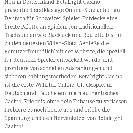
Neu in Deutschland, Betalright Casino
präsentiert erstklassige Online-Spielaction auf
Deutsch für Schweizer Spieler. Entdecke eine
breite Palette an Spielen, von traditionellen
Tischspielen wie Blackjack und Roulette bis hin
zu den neuesten Video-Slots. Genieße die
Benutzerfreundlichkeit der Website, die speziell
für deutsche Spieler entwickelt wurde, und
profitiere von schnellen Auszahlungen und
sicheren Zahlungsmethoden. Betalright Casino
ist die erste Wahl für Online-Glücksspiel in
Deutschland. Tauche ein in ein authentisches
Casino-Erlebnis, ohne dein Zuhause zu verlassen.
Probiere es noch heute aus und erlebe die
Spannung und den Nervenkitzel von Betalright
Casino!