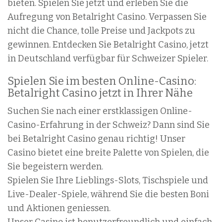
bieten. Spielen Sie jetzt und erleben Sie die
Aufregung von Betalright Casino. Verpassen Sie
nicht die Chance, tolle Preise und Jackpots zu
gewinnen. Entdecken Sie Betalright Casino, jetzt
in Deutschland verfügbar für Schweizer Spieler.
Spielen Sie im besten Online-Casino:
Betalright Casino jetzt in Ihrer Nähe
Suchen Sie nach einer erstklassigen Online-
Casino-Erfahrung in der Schweiz? Dann sind Sie
bei Betalright Casino genau richtig! Unser
Casino bietet eine breite Palette von Spielen, die
Sie begeistern werden.
Spielen Sie Ihre Lieblings-Slots, Tischspiele und
Live-Dealer-Spiele, während Sie die besten Boni
und Aktionen geniessen.