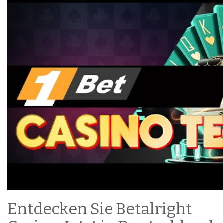
Entdecken Sie Betalright