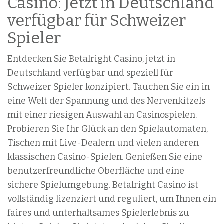
Casino: Jetzt in Deutschland
verfügbar für Schweizer
Spieler
Entdecken Sie Betalright Casino, jetzt in
Deutschland verfügbar und speziell für
Schweizer Spieler konzipiert. Tauchen Sie ein in
eine Welt der Spannung und des Nervenkitzels
mit einer riesigen Auswahl an Casinospielen.
Probieren Sie Ihr Glück an den Spielautomaten,
Tischen mit Live-Dealern und vielen anderen
klassischen Casino-Spielen. Genießen Sie eine
benutzerfreundliche Oberfläche und eine
sichere Spielumgebung. Betalright Casino ist
vollständig lizenziert und reguliert, um Ihnen ein
faires und unterhaltsames Spielerlebnis zu