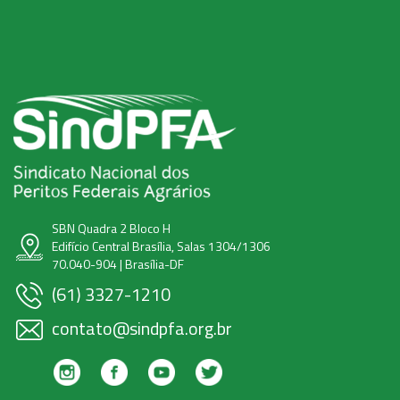
SBN Quadra 2 Bloco H
Edifício Central Brasília, Salas 1304/1306
70.040-904 | Brasília-DF
(61) 3327-1210
contato@sindpfa.org.br