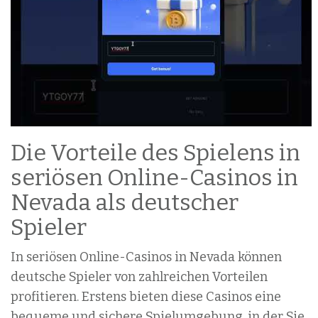
Die Vorteile des Spielens in
seriösen Online-Casinos in
Nevada als deutscher
Spieler
In seriösen Online-Casinos in Nevada können
deutsche Spieler von zahlreichen Vorteilen
profitieren. Erstens bieten diese Casinos eine
bequeme und sichere Spielumgebung, in der Sie