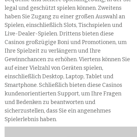
legal und geschützt spielen können. Zweitens
haben Sie Zugang zu einer großen Auswahl an
Spielen, einschließlich Slots, Tischspielen und
Live-Dealer-Spielen. Drittens bieten diese
Casinos großzügige Boni und Promotionen, um
Ihre Spielzeit zu verlängern und Ihre
Gewinnchancen zu erhöhen. Viertens können Sie
auf einer Vielzahl von Geräten spielen,
einschließlich Desktop, Laptop, Tablet und
Smartphone. Schließlich bieten diese Casinos
kundenorientierten Support, um Ihre Fragen
und Bedenken zu beantworten und
sicherzustellen, dass Sie ein angenehmes
Spielerlebnis haben.