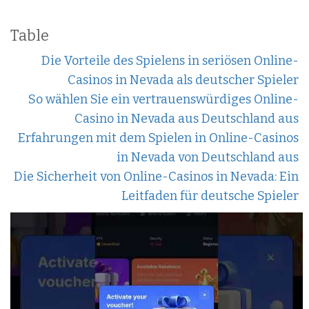
Table
Die Vorteile des Spielens in seriösen Online-
Casinos in Nevada als deutscher Spieler
So wählen Sie ein vertrauenswürdiges Online-
Casino in Nevada aus Deutschland aus
Erfahrungen mit dem Spielen in Online-Casinos
in Nevada von Deutschland aus
Die Sicherheit von Online-Casinos in Nevada: Ein
Leitfaden für deutsche Spieler