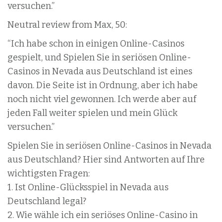
versuchen.”
Neutral review from Max, 50:
“Ich habe schon in einigen Online-Casinos
gespielt, und Spielen Sie in seriösen Online-
Casinos in Nevada aus Deutschland ist eines
davon. Die Seite ist in Ordnung, aber ich habe
noch nicht viel gewonnen. Ich werde aber auf
jeden Fall weiter spielen und mein Glück
versuchen.”
Spielen Sie in seriösen Online-Casinos in Nevada
aus Deutschland? Hier sind Antworten auf Ihre
wichtigsten Fragen:
1. Ist Online-Glücksspiel in Nevada aus
Deutschland legal?
2. Wie wähle ich ein seriöses Online-Casino in