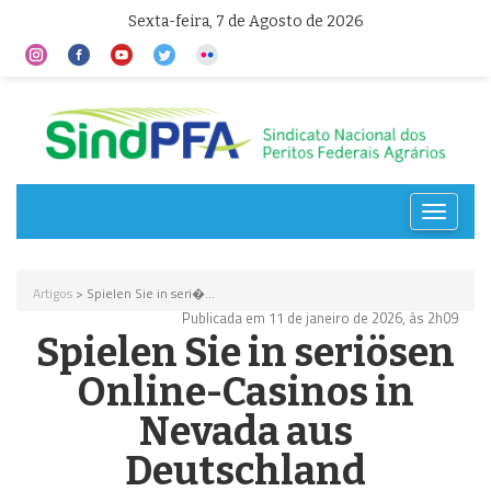
Sexta-feira, 7 de Agosto de 2026
Toggle
navigat
Artigos
> Spielen Sie in seri�...
Publicada em 11 de janeiro de 2026, às 2h09
Spielen Sie in seriösen
Online-Casinos in
Nevada aus
Deutschland