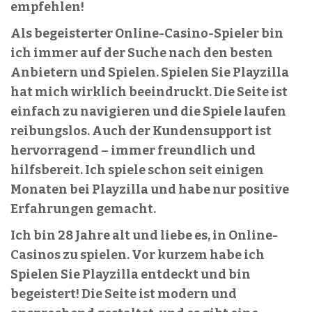
empfehlen!
Als begeisterter Online-Casino-Spieler bin
ich immer auf der Suche nach den besten
Anbietern und Spielen. Spielen Sie Playzilla
hat mich wirklich beeindruckt. Die Seite ist
einfach zu navigieren und die Spiele laufen
reibungslos. Auch der Kundensupport ist
hervorragend – immer freundlich und
hilfsbereit. Ich spiele schon seit einigen
Monaten bei Playzilla und habe nur positive
Erfahrungen gemacht.
Ich bin 28 Jahre alt und liebe es, in Online-
Casinos zu spielen. Vor kurzem habe ich
Spielen Sie Playzilla entdeckt und bin
begeistert! Die Seite ist modern und