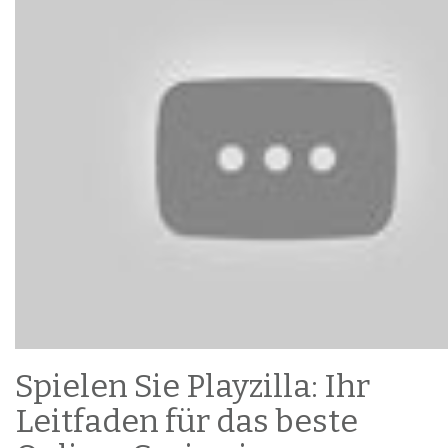
Spielen Sie Playzilla: Ihr
Leitfaden für das beste