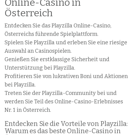
Online-Casino in
Österreich
Entdecken Sie das Playzilla Online-Casino,
Österreichs führende Spielplattform.
Spielen Sie Playzilla und erleben Sie eine riesige
Auswahl an Casinospielen.
Genießen Sie erstklassige Sicherheit und
Unterstützung bei Playzilla.
Profitieren Sie von lukrativen Boni und Aktionen
bei Playzilla.
Treten Sie der Playzilla-Community bei und
werden Sie Teil des Online-Casino-Erlebnisses
Nr. 1 in Österreich.
Entdecken Sie die Vorteile von Playzilla:
Warum es das beste Online-Casino in