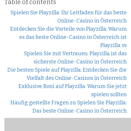
Table of contents
Spielen Sie Playzilla: Ihr Leitfaden für das beste
Online-Casino in Österreich
Entdecken Sie die Vorteile von Playzilla: Warum
es das beste Online-Casino in Österreich ist
Playzilla vs
Spielen Sie mit Vertrauen: Playzilla ist das
sicherste Online-Casino in Österreich
Die besten Spiele auf Playzilla: Entdecken Sie die
Vielfalt des Online-Casinos in Österreich
Exklusive Boni auf Playzilla: Warum Sie jetzt
spielen sollten
Häufig gestellte Fragen zu Spielen Sie Playzilla:
Das beste Online-Casino in Österreich