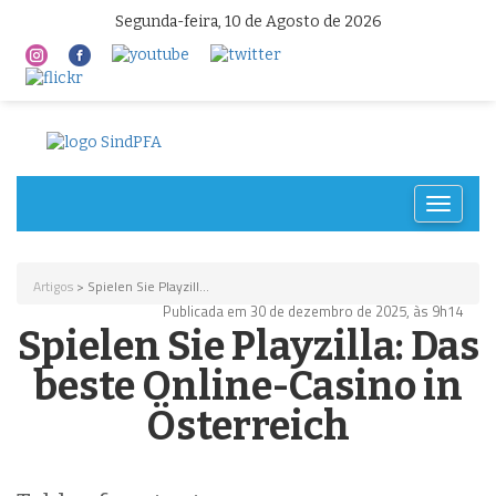
Segunda-feira, 10 de Agosto de 2026
Toggle
navigat
Artigos
> Spielen Sie Playzill...
Publicada em 30 de dezembro de 2025, às 9h14
Spielen Sie Playzilla: Das
beste Online-Casino in
Österreich