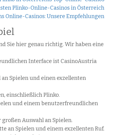
sten Plinko-Online-Casinos in Österreich
ichs Online-Casinos: Unsere Empfehlungen
piel
nd Sie hier genau richtig. Wir haben eine
undlichen Interface ist CasinoAustria
l an Spielen und einen exzellenten
, einschließlich Plinko.
Spielen und einem benutzerfreundlichen
er großen Auswahl an Spielen.
tte an Spielen und einem exzellenten Ruf.