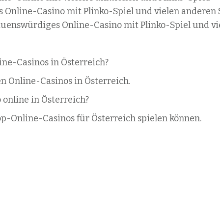
es Online-Casino mit Plinko-Spiel und vielen anderen 
rauenswürdiges Online-Casino mit Plinko-Spiel und vi
line-Casinos in Österreich?
en Online-Casinos in Österreich.
online in Österreich?
Top-Online-Casinos für Österreich spielen können.