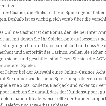
nkitzel.
nline-Casinos, die Plinko in ihrem Spielangebot haben.
gen. Deshalb ist es wichtig, sich vorab über die vers
es Online-Casinos ist der Bonus, den Sie bei Ihrer An
le an, mit denen Sie Ihr Spielerkonto aufbessern u
bedingungen fair und transparent sind und dass Sie d
herheit und Seriosität des Casinos. Stellen Sie sicher,
en sicher und geschützt sind. Lesen Sie sich die AG
n anderer Spieler.
er Faktor bei der Auswahl eines Online-Casinos. Achte
mit Sie immer wieder neue Spiele ausprobieren und I
piele wie Slots, Roulette, Blackjack und Poker zur Ve
port. Achten Sie darauf, dass der Kundensupport gut 
Problem haben. Idealerweise sollte der Kundensuppor
, Telefon und Live-Chat anbieten.