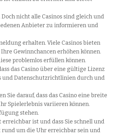
 Doch nicht alle Casinos sind gleich und
chiedenen Anbieter zu informieren und
meldung erhalten. Viele Casinos bieten
nd Ihre Gewinnchancen erhöhen können.
iese problemlos erfüllen können.
 dass das Casino über eine gültige Lizenz
Bs und Datenschutzrichtlinien durch und
n Sie darauf, dass das Casino eine breite
hr Spielerlebnis variieren können.
rfügung stehen.
erreichbar ist und dass Sie schnell und
t rund um die Uhr erreichbar sein und