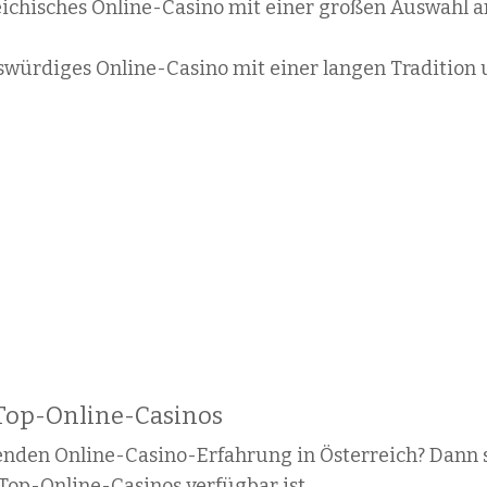
rreichisches Online-Casino mit einer großen Auswahl 
enswürdiges Online-Casino mit einer langen Tradition
s Top-Online-Casinos
enden Online-Casino-Erfahrung in Österreich? Dann so
 Top-Online-Casinos verfügbar ist.