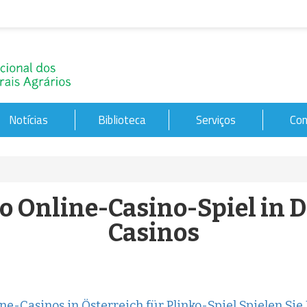
Notícias
Biblioteca
Serviços
Con
ko Online-Casino-Spiel in 
Casinos
ne-Casinos in Österreich für Plinko-Spiel
Spielen Sie