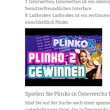
7. Interwetten: Interwetten ist ein öste
benutzerfreundlichen Interface.
8. Ladbrokes: Ladbrokes ist ein vertrau
einschließlich Plinko.
Spielen Sie Plinko in Österreich
Sind Sie auf der Suche nach einer spann
unterhaltsames Spiel, das in Österreichs