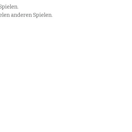
Spielen.
elen anderen Spielen.