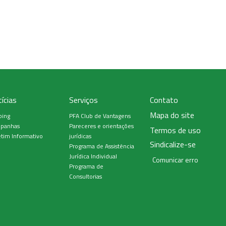
ícias
Serviços
Contato
Mapa do site
ping
PFA Club de Vantagens
panhas
Pareceres e orientações
Termos de uso
tim Informativo
jurídicas
Sindicalize-se
Programa de Assistência
Jurídica Individual
Comunicar erro
Programa de
Consultorias