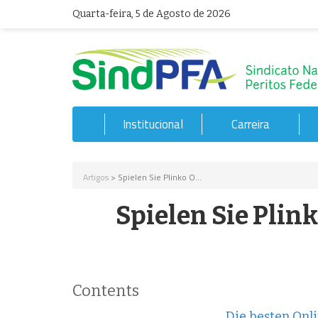
Quarta-feira, 5 de Agosto de 2026
Institucional
Carreira
Artigos
> Spielen Sie Plinko O...
Spielen Sie Plin
Contents
Die besten Onli