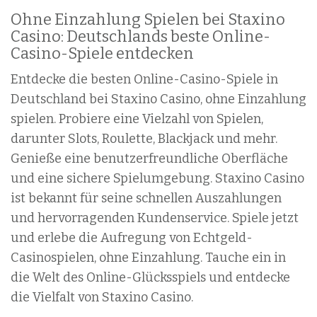
Ohne Einzahlung Spielen bei Staxino
Casino: Deutschlands beste Online-
Casino-Spiele entdecken
Entdecke die besten Online-Casino-Spiele in
Deutschland bei Staxino Casino, ohne Einzahlung
spielen. Probiere eine Vielzahl von Spielen,
darunter Slots, Roulette, Blackjack und mehr.
Genieße eine benutzerfreundliche Oberfläche
und eine sichere Spielumgebung. Staxino Casino
ist bekannt für seine schnellen Auszahlungen
und hervorragenden Kundenservice. Spiele jetzt
und erlebe die Aufregung von Echtgeld-
Casinospielen, ohne Einzahlung. Tauche ein in
die Welt des Online-Glücksspiels und entdecke
die Vielfalt von Staxino Casino.