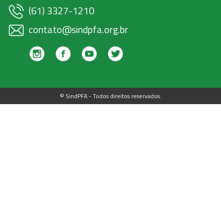
(61) 3327-1210
contato@sindpfa.org.br
© SindPFA - Todos direitos reservados.