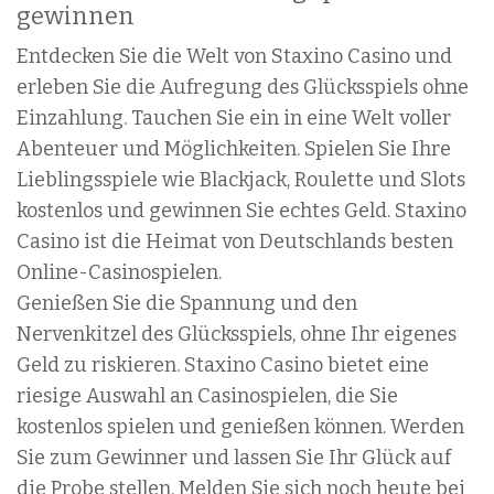
gewinnen
Entdecken Sie die Welt von Staxino Casino und
erleben Sie die Aufregung des Glücksspiels ohne
Einzahlung. Tauchen Sie ein in eine Welt voller
Abenteuer und Möglichkeiten. Spielen Sie Ihre
Lieblingsspiele wie Blackjack, Roulette und Slots
kostenlos und gewinnen Sie echtes Geld. Staxino
Casino ist die Heimat von Deutschlands besten
Online-Casinospielen.
Genießen Sie die Spannung und den
Nervenkitzel des Glücksspiels, ohne Ihr eigenes
Geld zu riskieren. Staxino Casino bietet eine
riesige Auswahl an Casinospielen, die Sie
kostenlos spielen und genießen können. Werden
Sie zum Gewinner und lassen Sie Ihr Glück auf
die Probe stellen. Melden Sie sich noch heute bei