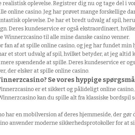
e realistisk oplevelse. Registrer dig nu og tage del i 
ille online casino. Jeg har prøvet mange forskellige 
ntastisk oplevelse. De har et bredt udvalg af spil, her
gn. Deres kundeservice er også ekstraordinært, hvilke
le Winnerzcasino til alle mine danske casino venner.
r fan af at spille online casino, og jeg har fundet min
 et stort udvalg af spil, hvilket betyder, at jeg altid 
mere spændende at spille. Deres kundeservice er også
, der elsker at spille online casino.
Winnerzcasino? Se vores hyppige spørgsmå
nerzcasino er et sikkert og pålideligt online casino, de
innerzcasino kan du spille alt fra klassiske bordspil so
 har en mobilversion af deres hjemmeside, der gør det
ino anvender moderne sikkerhedsprotokoller for at sik