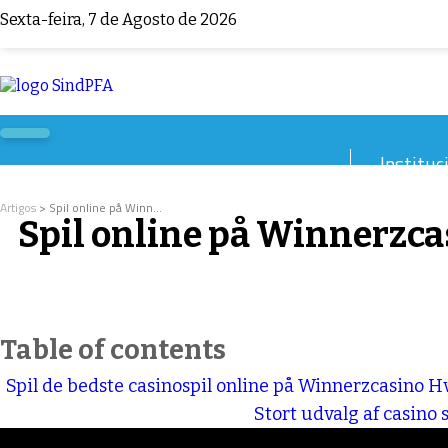
Sexta-feira, 7 de Agosto de 2026
Toggle
Instituc
navigation
Artigos
> Spil online på Winn...
Spil online på Winnerzca
Table of contents
Spil de bedste casinospil online på Winnerzcasino
Hv
Stort udvalg af casino