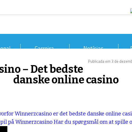
ional
Carreira
Notícias
Publicada em 3 de dezemb
sino – Det bedste
danske online casino
orfor Winnerzcasino er det bedste danske online cas
 spil på Winnerzcasino
Har du spørgsmål om at spille 