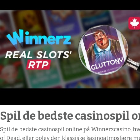
Spil de bedste casinospil
Spil de bedste casinospil online på Winnerzcasino, h
of Dead, eller oplev den klassiske kasinoatmosfære me