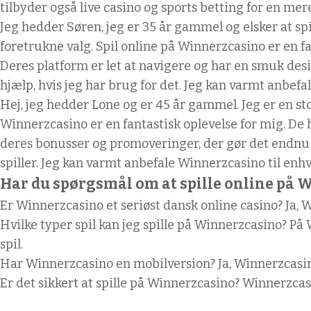
tilbyder også live casino og sports betting for en mer
Jeg hedder Søren, jeg er 35 år gammel og elsker at sp
foretrukne valg. Spil online på Winnerzcasino er en fa
Deres platform er let at navigere og har en smuk desi
hjælp, hvis jeg har brug for det. Jeg kan varmt anbefa
Hej, jeg hedder Lone og er 45 år gammel. Jeg er en sto
Winnerzcasino er en fantastisk oplevelse for mig. De har
deres bonusser og promoveringer, der gør det endnu 
spiller. Jeg kan varmt anbefale Winnerzcasino til enhver
Har du spørgsmål om at spille online på 
Er Winnerzcasino et seriøst dansk online casino? Ja, Win
Hvilke typer spil kan jeg spille på Winnerzcasino? På W
spil.
Har Winnerzcasino en mobilversion? Ja, Winnerzcasino
Er det sikkert at spille på Winnerzcasino? Winnerzcas