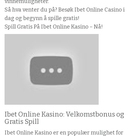
vinnemuligheter.
Så hva venter du på? Besøk Ibet Online Casino i
dag og begynn å spille gratis!
Spill Gratis På Ibet Online Kasino – Nå!
Ibet Online Kasino: Velkomstbonus og
Gratis Spill
Ibet Online Kasino er en populær mulighet for