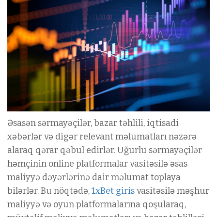
Əsasən sərmayəçilər, bazar təhlili, iqtisadi
xəbərlər və digər relevant məlumatları nəzərə
alaraq qərar qəbul edirlər. Uğurlu sərmayəçilər
həmçinin online platformalar vasitəsilə əsas
maliyyə dəyərlərinə dair məlumat toplaya
bilərlər. Bu nöqtədə,
1xBet giris
vasitəsilə məşhur
maliyyə və oyun platformalarına qoşularaq,