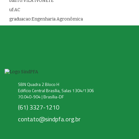
bairro:VILA IVONETE
uf:AC
graduacao:Engenharia Agronômica
SBN Quadra 2 Bloco H
Edifício Central Brasília, Salas 1304/1306
70.040-904 | Brasília-DF
(61) 3327-1210
contato@sindpfa.org.br