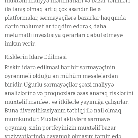
müxtəlif maliyyə məlumatları və bazar təhlilləri
ilə tanış olmaq artıq çox asandır. Belə
platformalar, sərmayəçilərə bazarlar haqqında
dərin məlumatlar təqdim edərək, daha
məlumatlı investisiya qərarları qəbul etməyə
imkan verir.
Risklərin İdarə Edilməsi
Riskin idarə edilməsi hər bir sərmayəçinin
öyrənməli olduğu ən mühüm məsələlərdən
biridir. Uğurlu sərmayəçilər şəxsi maliyyə
analizlərinə və proqnozlara əsaslanaraq risklərini
müxtəlif mənfəət və itkilərlə yayımığa çalışırlar.
Buna diversifikasiyanın tətbiqi ilə nail olmaq
mümkündür. Müxtəlif aktivlərə sərmayə
qoymaq, sizin portfeyinizin müxtəlif bazar
vəziyyətlərində dayanıqlı olmasını təmin edə