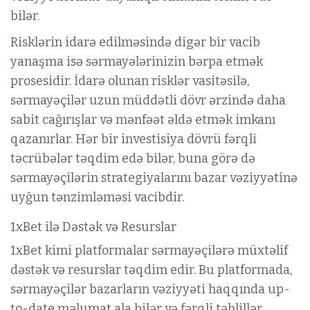
bilər.
Risklərin idarə edilməsində digər bir vacib
yanaşma isə sərmayələrinizin bərpa etmək
prosesidir. İdarə olunan risklər vasitəsilə,
sərmayəçilər uzun müddətli dövr ərzində daha
sabit cağırışlar və mənfəət əldə etmək imkanı
qazanırlar. Hər bir investisiya dövrü fərqli
təcrübələr təqdim edə bilər, buna görə də
sərmayəçilərin strategiyalarını bazar vəziyyətinə
uyğun tənzimləməsi vacibdir.
1xBet ilə Dəstək və Resurslar
1xBet kimi platformalar sərmayəçilərə müxtəlif
dəstək və resurslar təqdim edir. Bu platformada,
sərmayəçilər bazarların vəziyyəti haqqında up-
to-date məlumat ala bilər və fərqli təhlillər