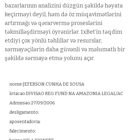
bazarlarının analizini düzgün şəkildə həyata
keçirməyi deyil, həm də öz müqavimətlərini
artırmağı və qərarvermə proseslərini
təkmilləşdirməyi öyrənirlər. 1xBet’in təqdim
etdiyi çox yönlü təhlillər və resurslar,
sərmayəçilərin daha güvənli və məlumatlı bir
şəkildə sərmayə etmə yolunu açır.
nome:JEFERSON CUNHA DE SOUSA
lotacao:DIVISAO REG FUND NA AMAZONIA LEGAL/AC
Admissao:27/09/2006
desligamento:
aposentadoria:
falecimento: