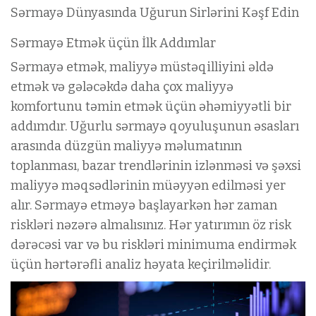
Sərmayə Dünyasında Uğurun Sirlərini Kəşf Edin
Sərmayə Etmək üçün İlk Addımlar
Sərmayə etmək, maliyyə müstəqilliyini əldə
etmək və gələcəkdə daha çox maliyyə
komfortunu təmin etmək üçün əhəmiyyətli bir
addımdır. Uğurlu sərmayə qoyuluşunun əsasları
arasında düzgün maliyyə məlumatının
toplanması, bazar trendlərinin izlənməsi və şəxsi
maliyyə məqsədlərinin müəyyən edilməsi yer
alır. Sərmayə etməyə başlayarkən hər zaman
riskləri nəzərə almalısınız. Hər yatırımın öz risk
dərəcəsi var və bu riskləri minimuma endirmək
üçün hərtərəfli analiz həyata keçirilməlidir.