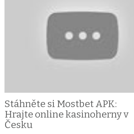
Stáhněte si Mostbet APK:
Hrajte online kasinoherny v
Česku