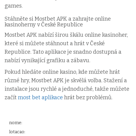
games.
Stáhněte si Mostbet APK a zahrajte online
kasinoherny v České Republice
Mostbet APK nabízí širou škálu online kasinoher,
které si můžete stáhnout a hrát v České
Republice. Tato aplikace je snadno dostupná a
nabízí vynikající grafiku a zábavu.
Pokud hledáte online kasino, kde můžete hrát
různé hry, Mostbet APK je skvělá volba. Stažení a
instalace jsou rychlé a jednoduché, takže můžete
začít
most bet aplikace
hrát bez problémů.
nome:
lotacao: