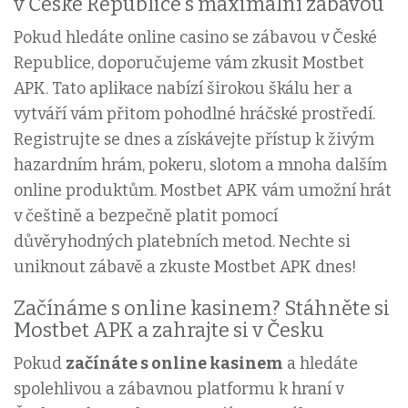
v České Republice s maximální zábavou
Pokud hledáte online casino se zábavou v České
Republice, doporučujeme vám zkusit Mostbet
APK. Tato aplikace nabízí širokou škálu her a
vytváří vám přitom pohodlné hráčské prostředí.
Registrujte se dnes a získávejte přístup k živým
hazardním hrám, pokeru, slotom a mnoha dalším
online produktům. Mostbet APK vám umožní hrát
v češtině a bezpečně platit pomocí
důvěryhodných platebních metod. Nechte si
uniknout zábavě a zkuste Mostbet APK dnes!
Začínáme s online kasinem? Stáhněte si
Mostbet APK a zahrajte si v Česku
Pokud
začínáte s online kasinem
a hledáte
spolehlivou a zábavnou platformu k hraní v