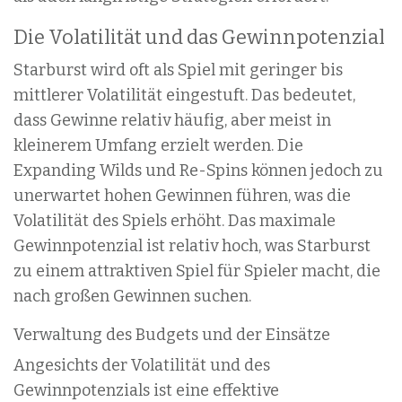
Die Volatilität und das Gewinnpotenzial
Starburst wird oft als Spiel mit geringer bis
mittlerer Volatilität eingestuft. Das bedeutet,
dass Gewinne relativ häufig, aber meist in
kleinerem Umfang erzielt werden. Die
Expanding Wilds und Re-Spins können jedoch zu
unerwartet hohen Gewinnen führen, was die
Volatilität des Spiels erhöht. Das maximale
Gewinnpotenzial ist relativ hoch, was Starburst
zu einem attraktiven Spiel für Spieler macht, die
nach großen Gewinnen suchen.
Verwaltung des Budgets und der Einsätze
Angesichts der Volatilität und des
Gewinnpotenzials ist eine effektive