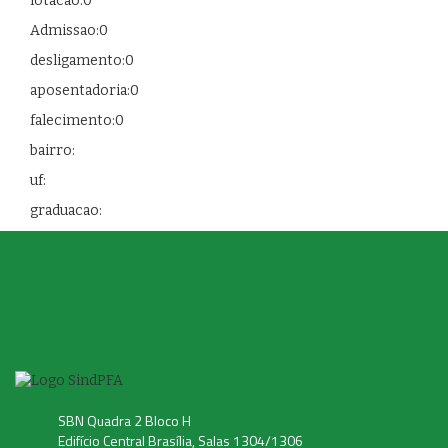
lotacao:0
Admissao:0
desligamento:0
aposentadoria:0
falecimento:0
bairro:
uf:
graduacao:
SBN Quadra 2 Bloco H
Edifício Central Brasília, Salas 1304/1306