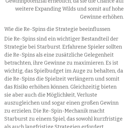
Gewinnpotenzial erheblich, da sie die Chance auf
weitere Expanding Wilds und somit auf hohe
Gewinne erhöhen.
Wie die Re-Spins die Strategie beeinflussen
Die Re-Spins sind ein wichtiger Bestandteil der
Strategie bei Starburst. Erfahrene Spieler sollten
die Re-Spins als eine zusätzliche Gelegenheit
betrachten, ihre Gewinne zu maximieren. Es ist
wichtig, das Spielbudget im Auge zu behalten, da
die Re-Spins die Spielzeit verlängern und somit
das Risiko erhöhen können. Gleichzeitig bieten
sie aber auch die Möglichkeit, Verluste
auszugleichen und sogar einen großen Gewinn
zu erzielen. Die Re-Spin-Mechanik macht
Starburst zu einem Spiel, das sowohl kurzfristige
als auch langfristige Strategien erfordert.