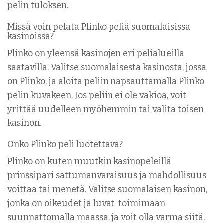
pelin tuloksen.
Missä voin pelata Plinko peliä suomalaisissa
kasinoissa?
Plinko on yleensä kasinojen eri pelialueilla
saatavilla. Valitse suomalaisesta kasinosta, jossa
on Plinko, ja aloita peliin napsauttamalla Plinko
pelin kuvakeen. Jos peliin ei ole vakioa, voit
yrittää uudelleen myöhemmin tai valita toisen
kasinon.
Onko Plinko peli luotettava?
Plinko on kuten muutkin kasinopeleillä
prinssipari sattumanvaraisuus ja mahdollisuus
voittaa tai menetä. Valitse suomalaisen kasinon,
jonka on oikeudet ja luvat toimimaan
suunnattomalla maassa, ja voit olla varma siitä,