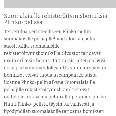
Suomalaisille rekisteröitymisbonuksia
Plinko-pelissä
Tervetuloa perinteelliseen Plinko-peliin
suomalaisille pelaajille! Voit aloittaa pelin
suosittuilla, suomalaisille
rekisteröitymisbonuksilla. Sivustot tarjoavat
usein erilaisia bonus- tarjouksia, joten on hyvä
etsiä parhaita mahdollisia. Useamman sivuston
bonukset voivat tuoda useampaa kertaista
iloanne Plinko-pelin aikana. Suomalaisille
pelaajille rekisteröitymisbonukset ovat
mahdollisuus saada peliin alkuperäinen puskuri.
Nauti Plinko-pelistä täysin turvallisesti ja
hyödyndään suomalaisille tarjoama bonukset!