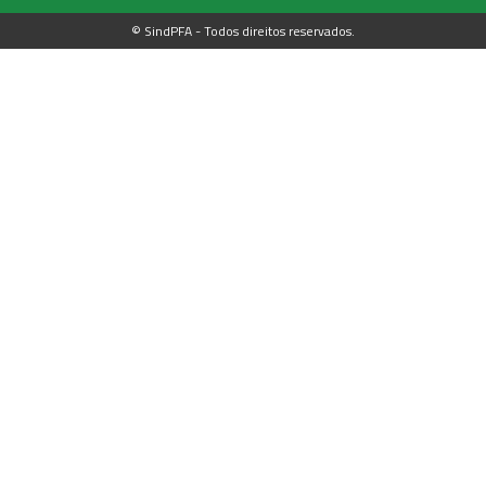
© SindPFA - Todos direitos reservados.