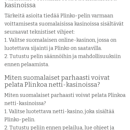
kasinoissa
Tärkeitä asioita tiedää Plinko-pelin varmaan
voittamisesta suomalaisissa kasinoissa sisältävät
seuraavat teknistiset vihjeet:
1. Valitse suomalaisen online-kasinon, jossa on
luotettava sijainti ja Plinko on saatavilla.
2. Tutustu pelin säännöihin ja mahdollisuuksiin
ennen pelaamista.
Miten suomalaiset parhaasti voivat
pelata Plinkoa netti-kasinoissa?
Miten suomalaiset parhaasti voivat pelata Plinkoa
netti-kasinoissa?
1. Valitse luotettava netti-kasino, joka sisältää
Plinko-pelin.
2. Tutustu peliin ennen pelailua, lue ohjeet ja