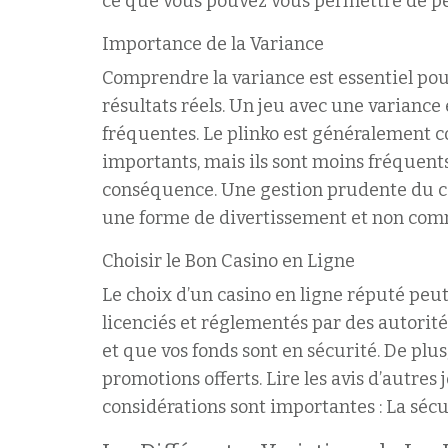
ce que vous pouvez vous permettre de pe
Importance de la Variance
Comprendre la variance est essentiel pour 
résultats réels. Un jeu avec une variance
fréquentes. Le plinko est généralement c
importants, mais ils sont moins fréquents
conséquence. Une gestion prudente du cap
une forme de divertissement et non com
Choisir le Bon Casino en Ligne
Le choix d’un casino en ligne réputé peut
licenciés et réglementés par des autorité
et que vos fonds sont en sécurité. De plus
promotions offerts. Lire les avis d’autre
considérations sont importantes : La sécur