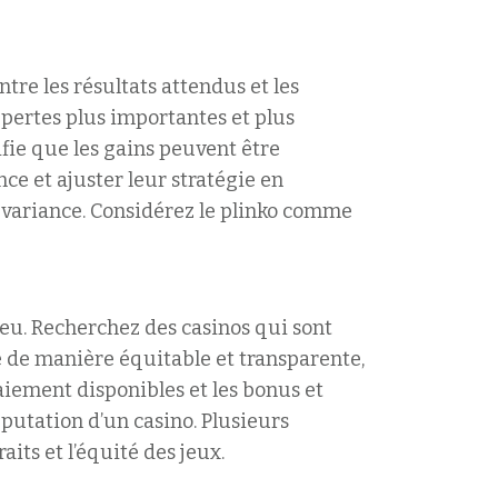
ntre les résultats attendus et les
 pertes plus importantes et plus
fie que les gains peuvent être
ce et ajuster leur stratégie en
e variance. Considérez le plinko comme
jeu. Recherchez des casinos qui sont
ne de manière équitable et transparente,
paiement disponibles et les bonus et
éputation d’un casino. Plusieurs
its et l’équité des jeux.