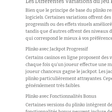
Les Différentes Variations du Jeu 
Bien que le principe de base du plinko re
logiciels. Certaines variations offrent d
progressifs ou des effets visuels amélior
tandis que d’autres offrent des niveaux de
qui correspond le mieux à vos préférence
Plinko avec Jackpot Progressif
Certains casinos en ligne proposent des v
chaque fois qu’un joueur effectue une mis
joueur chanceux gagne le jackpot. Les ja
plinko particulièrement attrayantes. Cep
généralement très faibles.
Plinko avec Fonctionnalités Bonus
Certaines versions du plinko intègrent d
fonctionnalités bonus peuvent inclure de