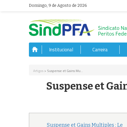
Domingo, 9 de Agosto de 2026
Institucional
Carreira
Artigos
> Suspense et Gains Mu...
Suspense et Gain
Suspense et Gains Multiples : Le