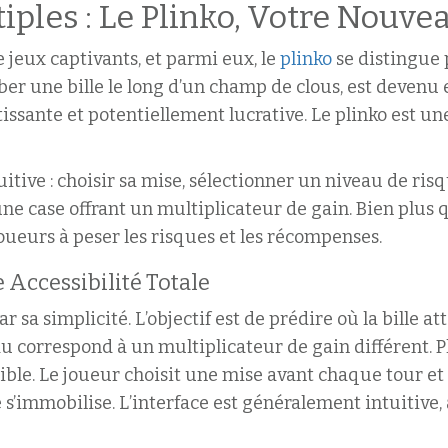
ples : Le Plinko, Votre Nouvea
 jeux captivants, et parmi eux, le
plinko
se distingue p
omber une bille le long d’un champ de clous, est deve
ssante et potentiellement lucrative. Le plinko est une 
tive : choisir sa mise, sélectionner un niveau de risq
ne case offrant un multiplicateur de gain. Bien plus q
oueurs à peser les risques et les récompenses.
 Accessibilité Totale
r sa simplicité. L’objectif est de prédire où la bille a
u correspond à un multiplicateur de gain différent. Plu
faible. Le joueur choisit une mise avant chaque tour et 
le s’immobilise. L’interface est généralement intuitive,