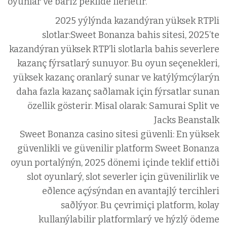
oyunlar ve bariz þekilde ilerletir.
2025 yýlýnda kazandýran yüksek RTPli
slotlar:Sweet Bonanza bahis sitesi, 2025’te
kazandýran yüksek RTP’li slotlarla bahis severlere
kazanç fýrsatlarý sunuyor. Bu oyun seçenekleri,
yüksek kazanç oranlarý sunar ve katýlýmcýlarýn
daha fazla kazanç saðlamak için fýrsatlar sunan
özellik gösterir. Misal olarak: Samurai Split ve
Jacks Beanstalk
Sweet Bonanza casino sitesi güvenli: En yüksek
güvenlikli ve güvenilir platform Sweet Bonanza
oyun portalýnýn, 2025 dönemi içinde teklif ettiði
slot oyunlarý, slot severler için güvenilirlik ve
eðlence açýsýndan en avantajlý tercihleri
saðlýyor. Bu çevrimiçi platform, kolay
kullanýlabilir platformlarý ve hýzlý ödeme