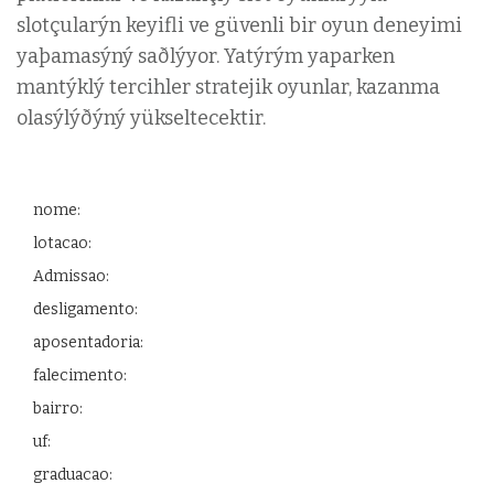
slotçularýn keyifli ve güvenli bir oyun deneyimi
yaþamasýný saðlýyor. Yatýrým yaparken
mantýklý tercihler stratejik oyunlar, kazanma
olasýlýðýný yükseltecektir.
nome:
lotacao:
Admissao:
desligamento:
aposentadoria:
falecimento:
bairro:
uf:
graduacao: