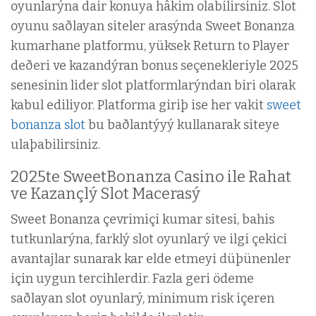
oyunlarýna dair konuya hâkim olabilirsiniz. Slot
oyunu saðlayan siteler arasýnda Sweet Bonanza
kumarhane platformu, yüksek Return to Player
deðeri ve kazandýran bonus seçenekleriyle 2025
senesinin lider slot platformlarýndan biri olarak
kabul ediliyor. Platforma giriþ ise her vakit
sweet
bonanza slot
bu baðlantýyý kullanarak siteye
ulaþabilirsiniz.
2025te SweetBonanza Casino ile Rahat
ve Kazançlý Slot Macerasý
Sweet Bonanza çevrimiçi kumar sitesi, bahis
tutkunlarýna, farklý slot oyunlarý ve ilgi çekici
avantajlar sunarak kar elde etmeyi düþünenler
için uygun tercihlerdir. Fazla geri ödeme
saðlayan slot oyunlarý, minimum risk içeren