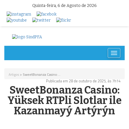
Quinta-feira, 6 de Agosto de 2026
Toggle
navigat
Artigos
> SweetBonanza Casino:...
Publicada em 28 de outubro de 2025, às 7h14
SweetBonanza Casino:
Yüksek RTPli Slotlar ile
Kazanmayý Artýrýn