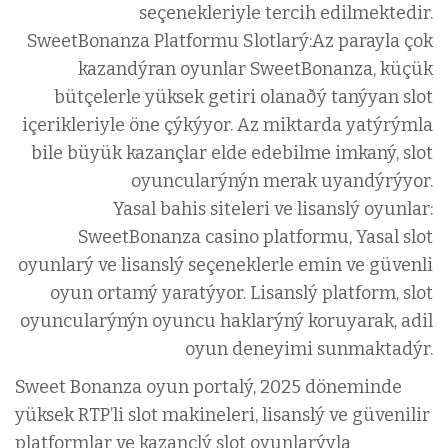
seçenekleriyle tercih edilmektedir.
SweetBonanza Platformu Slotlarý:Az parayla çok
kazandýran oyunlar SweetBonanza, küçük
bütçelerle yüksek getiri olanaðý tanýyan slot
içerikleriyle öne çýkýyor. Az miktarda yatýrýmla
bile büyük kazançlar elde edebilme imkaný, slot
oyuncularýnýn merak uyandýrýyor.
Yasal bahis siteleri ve lisanslý oyunlar:
SweetBonanza casino platformu, Yasal slot
oyunlarý ve lisanslý seçeneklerle emin ve güvenli
oyun ortamý yaratýyor. Lisanslý platform, slot
oyuncularýnýn oyuncu haklarýný koruyarak, adil
oyun deneyimi sunmaktadýr.
Sweet Bonanza oyun portalý, 2025 döneminde
yüksek RTP’li slot makineleri, lisanslý ve güvenilir
platformlar ve kazançlý slot oyunlarýyla