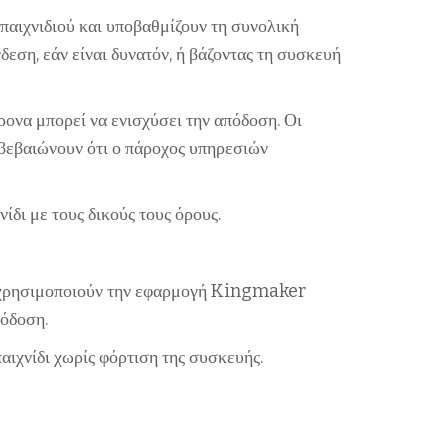
 παιχνιδιού και υποβαθμίζουν τη συνολική
ση, εάν είναι δυνατόν, ή βάζοντας τη συσκευή
ονα μπορεί να ενισχύσει την απόδοση. Οι
πιβεβαιώνουν ότι ο πάροχος υπηρεσιών
ίδι με τους δικούς τους όρους.
ου χρησιμοποιούν την εφαρμογή Kingmaker
πόδοση.
ιχνίδι χωρίς φόρτιση της συσκευής.