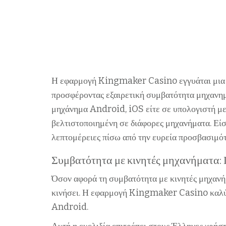
Η εφαρμογή Kingmaker Casino εγγυάται μια ε
προσφέροντας εξαιρετική συμβατότητα μηχανημάτ
μηχάνημα Android, iOS είτε σε υπολογιστή μ
βελτιστοποιημένη σε διάφορες μηχανήματα. Είστ
λεπτομέρειες πίσω από την ευρεία προσβασιμότ
Συμβατότητα με κινητές μηχανήματα: Π
Όσον αφορά τη συμβατότητα με κινητές μηχανήμ
κινήσει. Η εφαρμογή Kingmaker Casino καλύπτ
Android.
Αυτή η ευελιξία επιτρέπει στους Έλληνες χρήστ