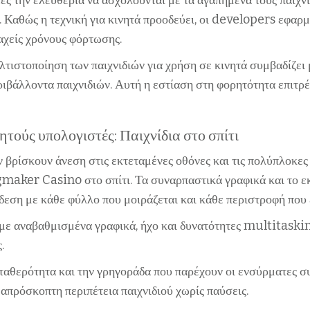
 Καθώς η τεχνική για κινητά προοδεύει, οι developers εφα
αχείς χρόνους φόρτωσης.
στοποίηση των παιχνιδιών για χρήση σε κινητά συμβαδίζει μ
βάλλοντα παιχνιδιών. Αυτή η εστίαση στη φορητότητα επιτρέ
τούς υπολογιστές: Παιχνίδια στο σπίτι
βρίσκουν άνεση στις εκτεταμένες οθόνες και τις πολύπλοκες
ngmaker Casino στο σπίτι. Τα συναρπαστικά γραφικά και το 
εση με κάθε φύλλο που μοιράζεται και κάθε περιστροφή που ε
με αναβαθμισμένα γραφικά, ήχο και δυνατότητες multitaskin
.
ταθερότητα και την γρηγοράδα που παρέχουν οι ενσύρματες συνδ
 απρόσκοπτη περιπέτεια παιχνιδιού χωρίς παύσεις.