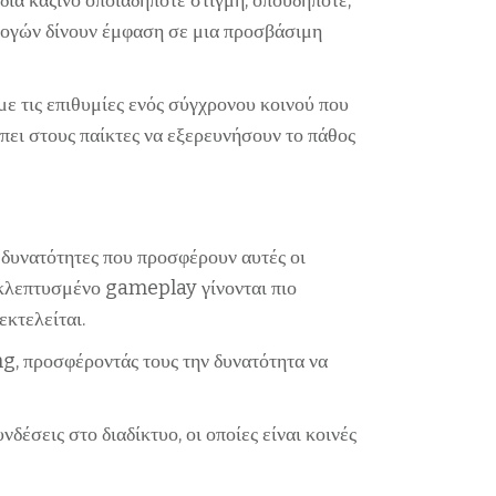
ρμογών δίνουν έμφαση σε μια προσβάσιμη
ε τις επιθυμίες ενός σύγχρονου κοινού που
πει στους παίκτες να εξερευνήσουν το πάθος
 δυνατότητες που προσφέρουν αυτές οι
εκλεπτυσμένο gameplay γίνονται πιο
κτελείται.
g, προσφέροντάς τους την δυνατότητα να
έσεις στο διαδίκτυο, οι οποίες είναι κοινές