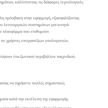
μάτων, καλύπτοντας τις διάφορες τεχνολογικές
ολη πρόσβαση στην εφαρμογή, εξασφαλίζοντας
ών λειτουργικών συστημάτων για κινητά
ν πλατφόρμα που επιθυμούν.
 σε χρήστες επιτραπέζιων υπολογιστών,
λύψουν ένα ζωντανό περιβάλλον παιχνιδιού,
ασίας να τηρήσετε πολλές σημαντικές
ματα κατά την εκτέλεση της εφαρμογής.
κρίσιμα βήματα για την εξασφάλιση μιας