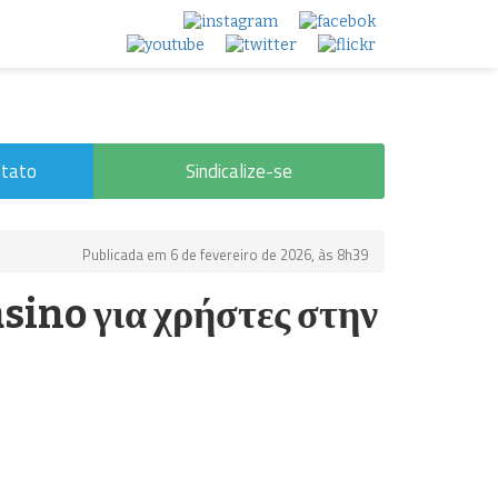
tato
Sindicalize-se
Publicada em 6 de fevereiro de 2026, às 8h39
ino για χρήστες στην