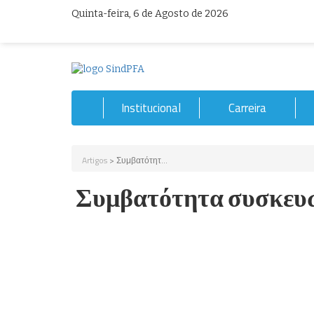
Quinta-feira, 6 de Agosto de 2026
Institucional
Carreira
Artigos
> Συμβατότητ...
Συμβατότητα συσκευώ