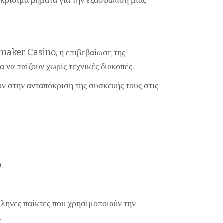
ngmaker Casino, η επιβεβαίωση της
 να παίζουν χωρίς τεχνικές διακοπές.
ύν στην ανταπόκριση της συσκευής τους στις
.
λληνες παίκτες που χρησιμοποιούν την
.