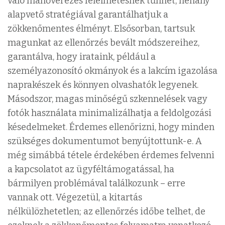
való manőverezés félelmetesnek tűnhet, néhány
alapvető stratégiával garantálhatjuk a
zökkenőmentes élményt. Elsősorban, tartsuk
magunkat az ellenőrzés bevált módszereihez,
garantálva, hogy irataink, például a
személyazonosító okmányok és a lakcím igazolása
naprakészek és könnyen olvashatók legyenek.
Másodszor, magas minőségű szkennelések vagy
fotók használata minimalizálhatja a feldolgozási
késedelmeket. Érdemes ellenőrizni, hogy minden
szükséges dokumentumot benyújtottunk-e. A
még simábbá tétele érdekében érdemes felvenni
a kapcsolatot az ügyféltámogatással, ha
bármilyen problémával találkozunk – erre
vannak ott. Végezetül, a kitartás
nélkülözhetetlen; az ellenőrzés időbe telhet, de