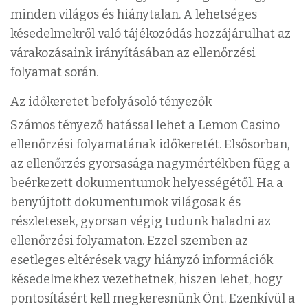
minden világos és hiánytalan. A lehetséges
késedelmekről való tájékozódás hozzájárulhat az
várakozásaink irányításában az ellenőrzési
folyamat során.
Az időkeretet befolyásoló tényezők
Számos tényező hatással lehet a Lemon Casino
ellenőrzési folyamatának időkeretét. Elsősorban,
az ellenőrzés gyorsasága nagymértékben függ a
beérkezett dokumentumok helyességétől. Ha a
benyújtott dokumentumok világosak és
részletesek, gyorsan végig tudunk haladni az
ellenőrzési folyamaton. Ezzel szemben az
esetleges eltérések vagy hiányzó információk
késedelmekhez vezethetnek, hiszen lehet, hogy
pontosításért kell megkeresnünk Önt. Ezenkívül a