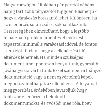
Magyarországon általában pár perctől néhány
napig tart, több tényezőtől függően. Elismerjük,
hogy a várakozás bosszantó lehet, különösen, ha
az ellenőrzés során csúszásokba ütközünk.
Összességében elmondható, hogy a legtöbb
felhasználó problémamentes ellenőrzést
tapasztal minimális várakozási idővel, de fontos
szem előtt tartani, hogy az ellenőrzési idők
eltérőek lehetnek. Ha minden szükséges
dokumentumot pontosan benyújtunk, gyorsabb
jóváhagyásra várhatunk. Ezzel szemben a hiányzó
dokumentáció vagy a nem egyértelmű képek
meghosszabbíthatják az ellenőrzést. A folyamat
meggyorsítása érdekében javasoljuk, hogy
többször ellenőrizd a beküldött
dokumentumokat, és győződj meg róla, hogy