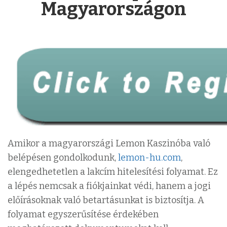
Magyarországon
Amikor a magyarországi Lemon Kaszinóba való
belépésen gondolkodunk,
lemon-hu.com
,
elengedhetetlen a lakcím hitelesítési folyamat. Ez
a lépés nemcsak a fiókjainkat védi, hanem a jogi
előírásoknak való betartásunkat is biztosítja. A
folyamat egyszerűsítése érdekében