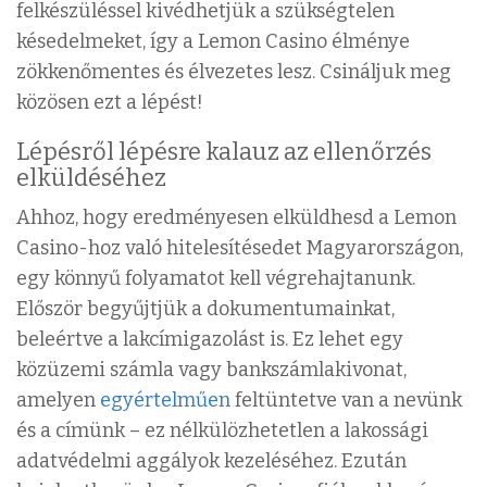
felkészüléssel kivédhetjük a szükségtelen
késedelmeket, így a Lemon Casino élménye
zökkenőmentes és élvezetes lesz. Csináljuk meg
közösen ezt a lépést!
Lépésről lépésre kalauz az ellenőrzés
elküldéséhez
Ahhoz, hogy eredményesen elküldhesd a Lemon
Casino-hoz való hitelesítésedet Magyarországon,
egy könnyű folyamatot kell végrehajtanunk.
Először begyűjtjük a dokumentumainkat,
beleértve a lakcímigazolást is. Ez lehet egy
közüzemi számla vagy bankszámlakivonat,
amelyen
egyértelműen
feltüntetve van a nevünk
és a címünk – ez nélkülözhetetlen a lakossági
adatvédelmi aggályok kezeléséhez. Ezután