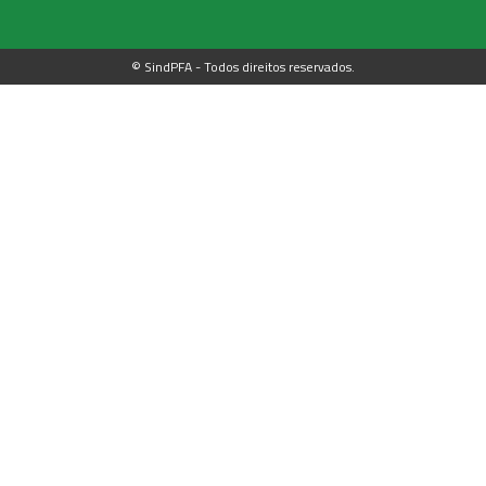
© SindPFA - Todos direitos reservados.