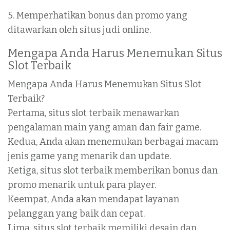
5. Memperhatikan bonus dan promo yang
ditawarkan oleh situs judi online.
Mengapa Anda Harus Menemukan Situs
Slot Terbaik
Mengapa Anda Harus Menemukan Situs Slot
Terbaik?
Pertama, situs slot terbaik menawarkan
pengalaman main yang aman dan fair game.
Kedua, Anda akan menemukan berbagai macam
jenis game yang menarik dan update.
Ketiga, situs slot terbaik memberikan bonus dan
promo menarik untuk para player.
Keempat, Anda akan mendapat layanan
pelanggan yang baik dan cepat.
Lima, situs slot terbaik memiliki desain dan