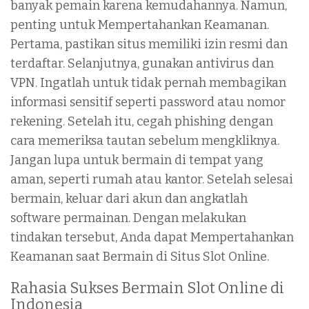
banyak pemain karena kemudahannya. Namun,
penting untuk Mempertahankan Keamanan.
Pertama, pastikan situs memiliki izin resmi dan
terdaftar. Selanjutnya, gunakan antivirus dan
VPN. Ingatlah untuk tidak pernah membagikan
informasi sensitif seperti password atau nomor
rekening. Setelah itu, cegah phishing dengan
cara memeriksa tautan sebelum mengkliknya.
Jangan lupa untuk bermain di tempat yang
aman, seperti rumah atau kantor. Setelah selesai
bermain, keluar dari akun dan angkatlah
software permainan. Dengan melakukan
tindakan tersebut, Anda dapat Mempertahankan
Keamanan saat Bermain di Situs Slot Online.
Rahasia Sukses Bermain Slot Online di
Indonesia