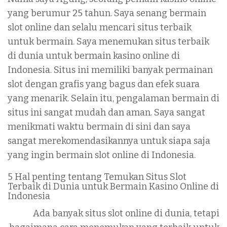
yang berumur 25 tahun. Saya senang bermain
slot online dan selalu mencari situs terbaik
untuk bermain. Saya menemukan situs terbaik
di dunia untuk bermain kasino online di
Indonesia. Situs ini memiliki banyak permainan
slot dengan grafis yang bagus dan efek suara
yang menarik. Selain itu, pengalaman bermain di
situs ini sangat mudah dan aman. Saya sangat
menikmati waktu bermain di sini dan saya
sangat merekomendasikannya untuk siapa saja
yang ingin bermain slot online di Indonesia.
5 Hal penting tentang Temukan Situs Slot
Terbaik di Dunia untuk Bermain Kasino Online di
Indonesia
Ada banyak situs slot online di dunia, tetapi