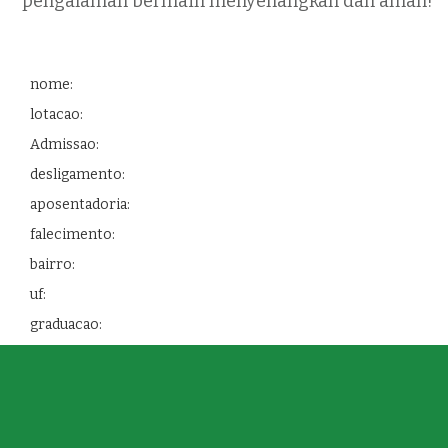
pengalaman bermain menyenangkan dan aman!
nome:
lotacao:
Admissao:
desligamento:
aposentadoria:
falecimento:
bairro:
uf:
graduacao: