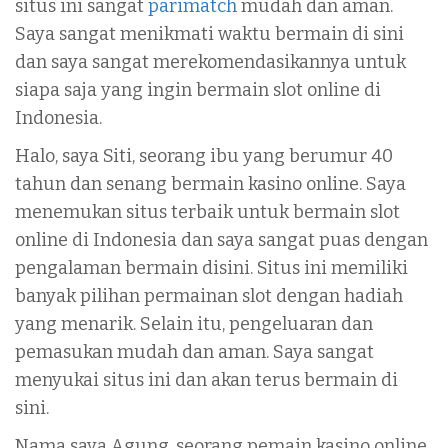
situs ini sangat
parimatch
mudah dan aman.
Saya sangat menikmati waktu bermain di sini
dan saya sangat merekomendasikannya untuk
siapa saja yang ingin bermain slot online di
Indonesia.
Halo, saya Siti, seorang ibu yang berumur 40
tahun dan senang bermain kasino online. Saya
menemukan situs terbaik untuk bermain slot
online di Indonesia dan saya sangat puas dengan
pengalaman bermain disini. Situs ini memiliki
banyak pilihan permainan slot dengan hadiah
yang menarik. Selain itu, pengeluaran dan
pemasukan mudah dan aman. Saya sangat
menyukai situs ini dan akan terus bermain di
sini.
Nama saya Agung, seorang pemain kasino online