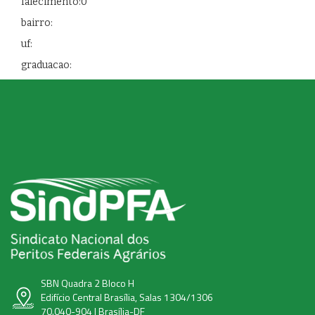
falecimento:0
bairro:
uf:
graduacao:
SBN Quadra 2 Bloco H
Edifício Central Brasília, Salas 1304/1306
70.040-904 | Brasília-DF