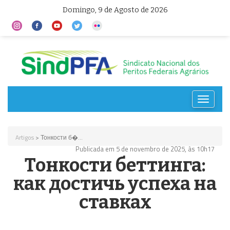
Domingo, 9 de Agosto de 2026
Toggle
navigat
Artigos
> Тонкости б�...
Publicada em 5 de novembro de 2025, às 10h17
Тонкости беттинга:
как достичь успеха на
ставках