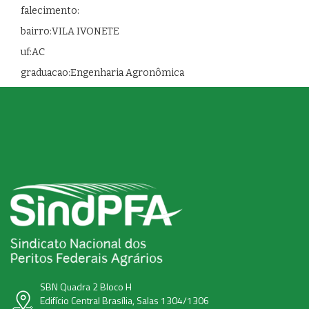
falecimento:
bairro:VILA IVONETE
uf:AC
graduacao:Engenharia Agronômica
SBN Quadra 2 Bloco H
Edifício Central Brasília, Salas 1304/1306