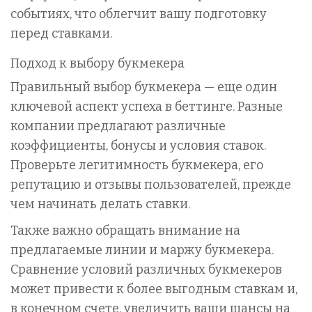
событиях, что облегчит вашу подготовку
перед ставками.
Подход к выбору букмекера
Правильный выбор букмекера — еще один
ключевой аспект успеха в беттинге. Разные
компании предлагают различные
коэффициенты, бонусы и условия ставок.
Проверьте легитимность букмекера, его
репутацию и отзывы пользователей, прежде
чем начинать делать ставки.
Также важно обращать внимание на
предлагаемые линии и маржу букмекера.
Сравнение условий различных букмекеров
может привести к более выгодным ставкам и,
в конечном счете, увеличить ваши шансы на