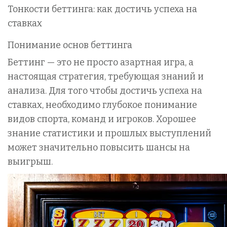
Тонкости беттинга: как достичь успеха на
ставках
Понимание основ беттинга
Беттинг — это не просто азартная игра, а
настоящая стратегия, требующая знаний и
анализа. Для того чтобы достичь успеха на
ставках, необходимо глубокое понимание
видов спорта, команд и игроков. Хорошее
знание статистики и прошлых выступлений
может значительно повысить шансы на
выигрыш.