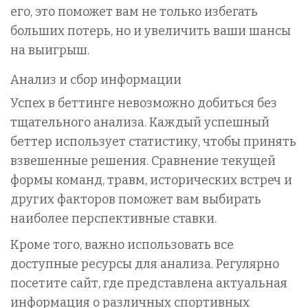
его, это поможет вам не только избегать
больших потерь, но и увеличить ваши шансы
на выигрыш.
Анализ и сбор информации
Успех в беттинге невозможно добиться без
тщательного анализа. Каждый успешный
беттер использует статистику, чтобы принять
взвешенные решения. Сравнение текущей
формы команд, травм, исторических встреч и
других факторов поможет вам выбирать
наиболее перспективные ставки.
Кроме того, важно использовать все
доступные ресурсы для анализа. Регулярно
посетите сайт, где представлена актуальная
информация о различных спортивных