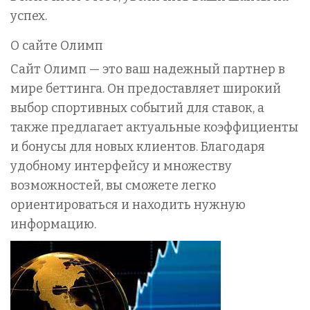
успех.
О сайте Олимп
Сайт Олимп — это ваш надежный партнер в
мире беттинга. Он предоставляет широкий
выбор спортивных событий для ставок, а
также предлагает актуальные коэффициенты
и бонусы для новых клиентов. Благодаря
удобному интерфейсу и множеству
возможностей, вы сможете легко
ориентироваться и находить нужную
информацию.