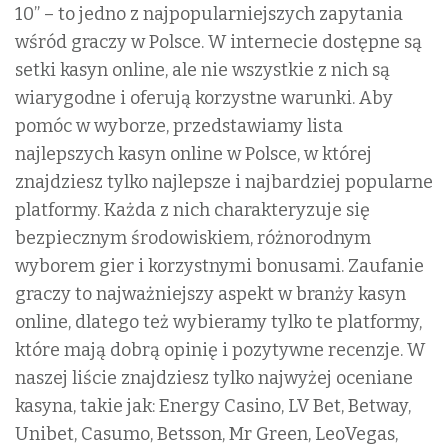
10” – to jedno z najpopularniejszych zapytania
wśród graczy w Polsce. W internecie dostępne są
setki kasyn online, ale nie wszystkie z nich są
wiarygodne i oferują korzystne warunki. Aby
pomóc w wyborze, przedstawiamy lista
najlepszych kasyn online w Polsce, w której
znajdziesz tylko najlepsze i najbardziej popularne
platformy. Każda z nich charakteryzuje się
bezpiecznym środowiskiem, różnorodnym
wyborem gier i korzystnymi bonusami. Zaufanie
graczy to najważniejszy aspekt w branży kasyn
online, dlatego też wybieramy tylko te platformy,
które mają dobrą opinię i pozytywne recenzje. W
naszej liście znajdziesz tylko najwyżej oceniane
kasyna, takie jak: Energy Casino, LV Bet, Betway,
Unibet, Casumo, Betsson, Mr Green, LeoVegas,