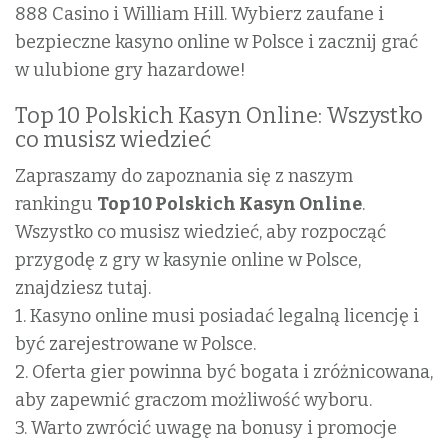
888 Casino i William Hill. Wybierz zaufane i
bezpieczne kasyno online w Polsce i zacznij grać
w ulubione gry hazardowe!
Top 10 Polskich Kasyn Online: Wszystko
co musisz wiedzieć
Zapraszamy do zapoznania się z naszym
rankingu
Top 10 Polskich Kasyn Online
.
Wszystko co musisz wiedzieć, aby rozpocząć
przygodę z gry w kasynie online w Polsce,
znajdziesz tutaj.
1. Kasyno online musi posiadać legalną licencję i
być zarejestrowane w Polsce.
2. Oferta gier powinna być bogata i zróżnicowana,
aby zapewnić graczom możliwość wyboru.
3. Warto zwrócić uwagę na bonusy i promocje