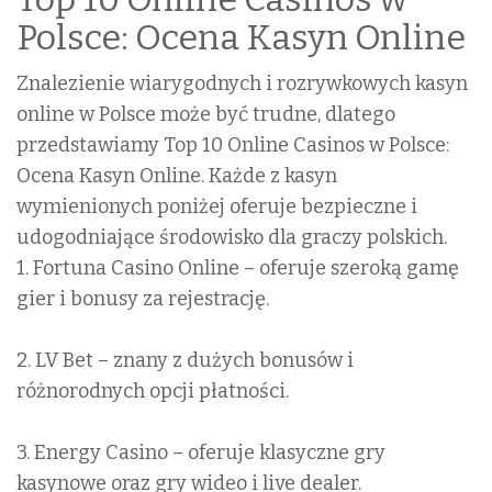
Polsce: Ocena Kasyn Online
Znalezienie wiarygodnych i rozrywkowych kasyn
online w Polsce może być trudne, dlatego
przedstawiamy Top 10 Online Casinos w Polsce:
Ocena Kasyn Online. Każde z kasyn
wymienionych poniżej oferuje bezpieczne i
udogodniające środowisko dla graczy polskich.
1. Fortuna Casino Online – oferuje szeroką gamę
gier i bonusy za rejestrację.
2. LV Bet – znany z dużych bonusów i
różnorodnych opcji płatności.
3. Energy Casino – oferuje klasyczne gry
kasynowe oraz gry wideo i live dealer.