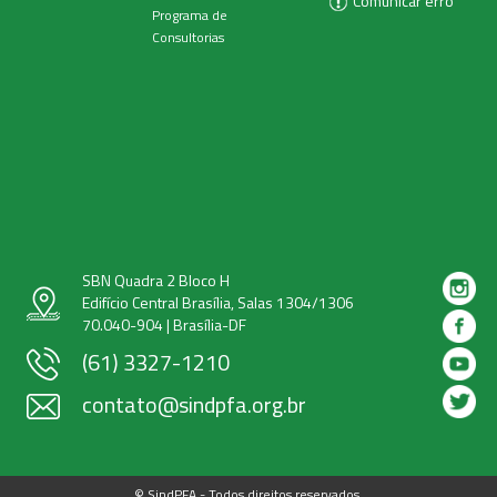
Comunicar erro
Programa de
Consultorias
SBN Quadra 2 Bloco H
Edifício Central Brasília, Salas 1304/1306
70.040-904 | Brasília-DF
(61) 3327-1210
contato@sindpfa.org.br
© SindPFA - Todos direitos reservados.