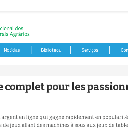
Notícias
Biblioteca
Serviços
Con
e complet pour les passion
d’argent en ligne qui gagne rapidement en popularité
de jeux allant des machines à sous aux jeux de table