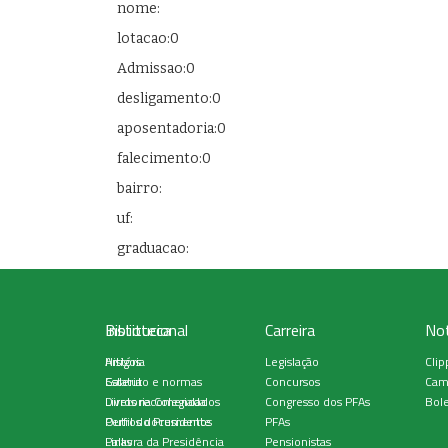
nome:
lotacao:0
Admissao:0
desligamento:0
aposentadoria:0
falecimento:0
bairro:
uf:
graduacao:
Institucional
Biblioteca
Carreira
Not
História
Artigos
Legislação
Clip
Estatuto e normas
Galeria
Concursos
Cam
Diretoria Colegiada
Livros recomendados
Congresso dos PFAs
Bole
Perfil do Presidente
Outros documentos
PFAs
Palavra da Presidência
Links
Pensionistas