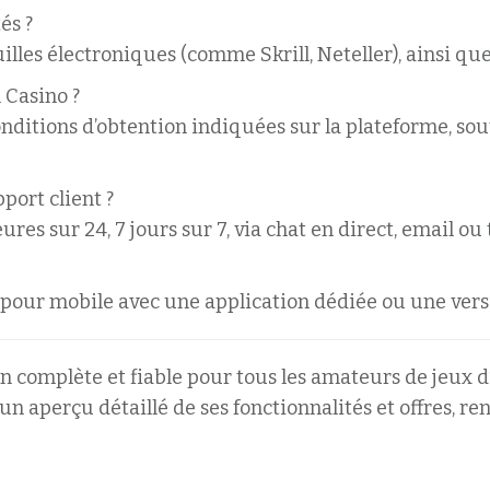
és ?
uilles électroniques (comme Skrill, Neteller), ainsi qu
 Casino ?
 conditions d’obtention indiquées sur la plateforme, sou
port client ?
ures sur 24, 7 jours sur 7, via chat en direct, email ou
pour mobile avec une application dédiée ou une versi
n complète et fiable pour tous les amateurs de jeux d
 un aperçu détaillé de ses fonctionnalités et offres, r