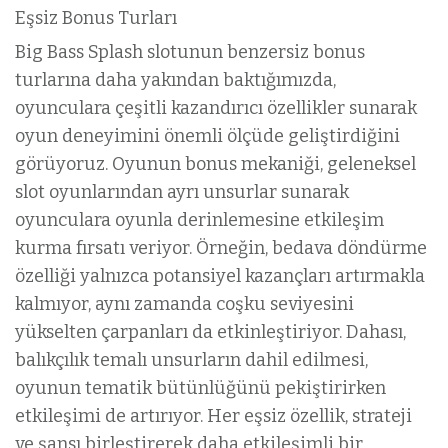
Eşsiz Bonus Turları
Big Bass Splash slotunun benzersiz bonus
turlarına daha yakından baktığımızda,
oyunculara çeşitli kazandırıcı özellikler sunarak
oyun deneyimini önemli ölçüde geliştirdiğini
görüyoruz. Oyunun bonus mekaniği, geleneksel
slot oyunlarından ayrı unsurlar sunarak
oyunculara oyunla derinlemesine etkileşim
kurma fırsatı veriyor. Örneğin, bedava döndürme
özelliği yalnızca potansiyel kazançları artırmakla
kalmıyor, aynı zamanda coşku seviyesini
yükselten çarpanları da etkinleştiriyor. Dahası,
balıkçılık temalı unsurların dahil edilmesi,
oyunun tematik bütünlüğünü pekiştirirken
etkileşimi de artırıyor. Her eşsiz özellik, strateji
ve şansı birleştirerek daha etkileşimli bir