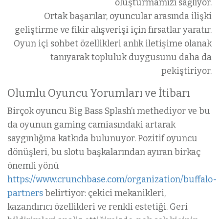
oluşturmamızı sağlıyor.
Ortak başarılar, oyuncular arasında ilişki
geliştirme ve fikir alışverişi için fırsatlar yaratır.
Oyun içi sohbet özellikleri anlık iletişime olanak
tanıyarak topluluk duygusunu daha da
pekiştiriyor.
Olumlu Oyuncu Yorumları ve İtibarı
Birçok oyuncu Big Bass Splash’ı methediyor ve bu
da oyunun gaming camiasındaki artarak
saygınlığına katkıda bulunuyor. Pozitif oyuncu
dönüşleri, bu slotu başkalarından ayıran birkaç
önemli yönü
https://www.crunchbase.com/organization/buffalo-
partners
belirtiyor: çekici mekanikleri,
kazandırıcı özellikleri ve renkli estetiği. Geri