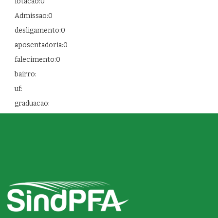
lotacao:0
Admissao:0
desligamento:0
aposentadoria:0
falecimento:0
bairro:
uf:
graduacao: