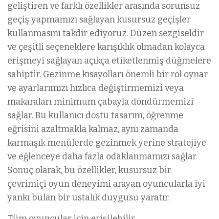
geliştiren ve farklı özellikler arasında sorunsuz
geçiş yapmamızı sağlayan kusursuz geçişler
kullanmasını takdir ediyoruz. Düzen sezgiseldir
ve çeşitli seçeneklere karışıklık olmadan kolayca
erişmeyi sağlayan açıkça etiketlenmiş düğmelere
sahiptir. Gezinme kısayolları önemli bir rol oynar
ve ayarlarımızı hızlıca değiştirmemizi veya
makaraları minimum çabayla döndürmemizi
sağlar. Bu kullanıcı dostu tasarım, öğrenme
eğrisini azaltmakla kalmaz, aynı zamanda
karmaşık menülerde gezinmek yerine stratejiye
ve eğlenceye daha fazla odaklanmamızı sağlar.
Sonuç olarak, bu özellikler, kusursuz bir
çevrimiçi oyun deneyimi arayan oyuncularla iyi
yankı bulan bir ustalık duygusu yaratır.
Tüm oyuncular için erişilebilir.