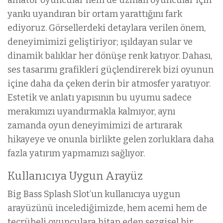
amatör oyuncular hem de uzman oyuncular için
yankı uyandıran bir ortam yarattığını fark
ediyoruz. Görsellerdeki detaylara verilen önem,
deneyimimizi geliştiriyor; ışıldayan sular ve
dinamik balıklar her dönüşe renk katıyor. Dahası,
ses tasarımı grafikleri güçlendirerek bizi oyunun
içine daha da çeken derin bir atmosfer yaratıyor.
Estetik ve anlatı yapısının bu uyumu sadece
merakımızı uyandırmakla kalmıyor, aynı
zamanda oyun deneyimimizi de artırarak
hikayeye ve onunla birlikte gelen zorluklara daha
fazla yatırım yapmamızı sağlıyor.
Kullanıcıya Uygun Arayüz
Big Bass Splash Slot’un kullanıcıya uygun
arayüzünü incelediğimizde, hem acemi hem de
tecrübeli oyunculara hitap eden sezgisel bir