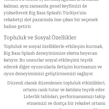
kalmaz, aynı zamanda genel keyfimizi de
yükselterek Big Bass Splash’ı Türkiye’nin
rekabetçi slot pazarında öne çıkan bir seçenek
haline getirir.
Topluluk ve Sosyal Özellikler
Topluluk ve sosyal özelliklerle etkileşim kurmak,
Big Bass Splash deneyimimize ekstra heyecan
katıyor. Bu unsurlar sosyal etkileşimi teşvik
ederek diğer oyuncularla iletişim kurmamızı ve
oyun deneyimimizi geliştirmemizi sağlıyor.
Düzenli olarak düzenlenen topluluk etkinlikleri,
ortamı canlı tutar ve katılımı teşvik eder.
Liderlik tabloları, performansımızı takip
etmemizi ve dostça bir rekabet ortamı