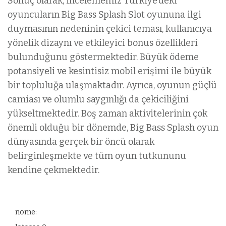
Sonuç olarak, incelememiz Türkiye’deki
oyuncuların Big Bass Splash Slot oyununa ilgi
duymasının nedeninin çekici teması, kullanıcıya
yönelik dizaynı ve etkileyici bonus özellikleri
bulunduğunu göstermektedir. Büyük ödeme
potansiyeli ve kesintisiz mobil erişimi ile büyük
bir topluluğa ulaşmaktadır. Ayrıca, oyunun güçlü
camiası ve olumlu saygınlığı da çekiciliğini
yükseltmektedir. Boş zaman aktivitelerinin çok
önemli olduğu bir dönemde, Big Bass Splash oyun
dünyasında gerçek bir öncü olarak
belirginleşmekte ve tüm oyun tutkununu
kendine çekmektedir.
nome: