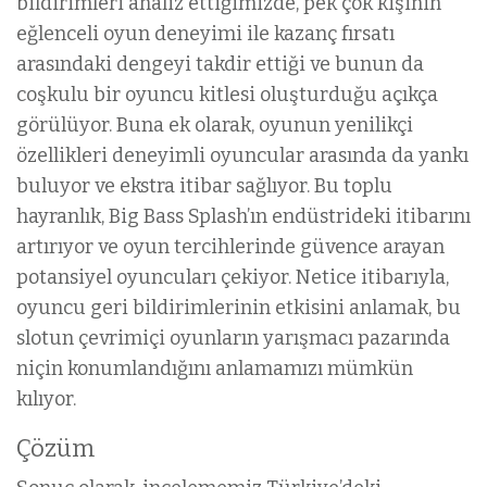
bildirimleri analiz ettiğimizde, pek çok kişinin
eğlenceli oyun deneyimi ile kazanç fırsatı
arasındaki dengeyi takdir ettiği ve bunun da
coşkulu bir oyuncu kitlesi oluşturduğu açıkça
görülüyor. Buna ek olarak, oyunun yenilikçi
özellikleri deneyimli oyuncular arasında da yankı
buluyor ve ekstra itibar sağlıyor. Bu toplu
hayranlık, Big Bass Splash’ın endüstrideki itibarını
artırıyor ve oyun tercihlerinde güvence arayan
potansiyel oyuncuları çekiyor. Netice itibarıyla,
oyuncu geri bildirimlerinin etkisini anlamak, bu
slotun çevrimiçi oyunların yarışmacı pazarında
niçin konumlandığını anlamamızı mümkün
kılıyor.
Çözüm