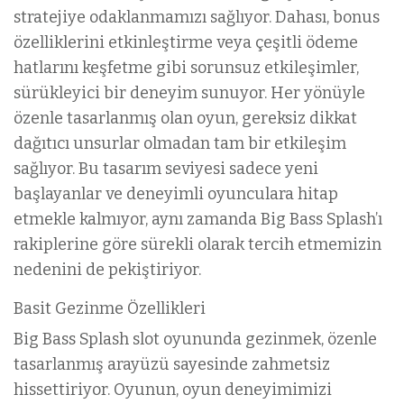
stratejiye odaklanmamızı sağlıyor. Dahası, bonus
özelliklerini etkinleştirme veya çeşitli ödeme
hatlarını keşfetme gibi sorunsuz etkileşimler,
sürükleyici bir deneyim sunuyor. Her yönüyle
özenle tasarlanmış olan oyun, gereksiz dikkat
dağıtıcı unsurlar olmadan tam bir etkileşim
sağlıyor. Bu tasarım seviyesi sadece yeni
başlayanlar ve deneyimli oyunculara hitap
etmekle kalmıyor, aynı zamanda Big Bass Splash’ı
rakiplerine göre sürekli olarak tercih etmemizin
nedenini de pekiştiriyor.
Basit Gezinme Özellikleri
Big Bass Splash slot oyununda gezinmek, özenle
tasarlanmış arayüzü sayesinde zahmetsiz
hissettiriyor. Oyunun, oyun deneyimimizi