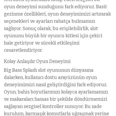
oyun deneyimi sunduğunu fark ediyoruz. Basit
gezinme özellikleri, oyun deneyimimizi artırarak
seçenekleri ve ayarları rahatça bulmamızı
sağlıyor. Sonuç olarak, bu erişilebilirlik, slot
oyununu büyük bir oyuncu kitlesi için çekici
hale getiriyor ve sürekli etkileşimi
cesaretlendiriyor.
Kolay Anlaşılır Oyun Deneyimi
Big Bass Splash slot oyununun dünyasına
dalarken, kullanıcı dostu arayüzünün oyun
deneyimimizi nasıl geliştirdiğini fark ediyoruz.
Oyun, bahis boyutlarımızı kolayca ayarlamamızı
ve makaraları hassas bir şekilde döndürmemizi
sağlayan sezgisel kontroller sunuyor. Bu sade
kurulum, karmaşık komutlarla uğraşmak yerine