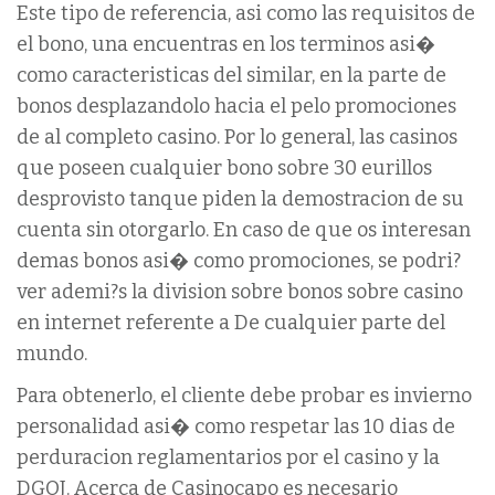
Este tipo de referencia, asi como las requisitos de
el bono, una encuentras en los terminos asi�
como caracteristicas del similar, en la parte de
bonos desplazandolo hacia el pelo promociones
de al completo casino. Por lo general, las casinos
que poseen cualquier bono sobre 30 eurillos
desprovisto tanque piden la demostracion de su
cuenta sin otorgarlo. En caso de que os interesan
demas bonos asi� como promociones, se podri?
ver ademi?s la division sobre bonos sobre casino
en internet referente a De cualquier parte del
mundo.
Para obtenerlo, el cliente debe probar es invierno
personalidad asi� como respetar las 10 dias de
perduracion reglamentarios por el casino y la
DGOJ. Acerca de Casinocapo es necesario