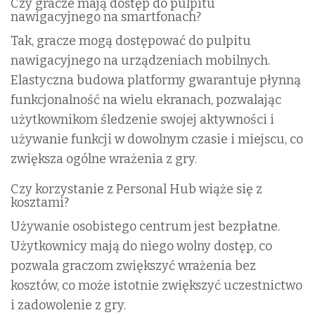
Czy gracze mają dostęp do pulpitu
nawigacyjnego na smartfonach?
Tak, gracze mogą dostępować do pulpitu
nawigacyjnego na urządzeniach mobilnych.
Elastyczna budowa platformy gwarantuje płynną
funkcjonalność na wielu ekranach, pozwalając
użytkownikom śledzenie swojej aktywności i
używanie funkcji w dowolnym czasie i miejscu, co
zwiększa ogólne wrażenia z gry.
Czy korzystanie z Personal Hub wiąże się z
kosztami?
Używanie osobistego centrum jest bezpłatne.
Użytkownicy mają do niego wolny dostęp, co
pozwala graczom zwiększyć wrażenia bez
kosztów, co może istotnie zwiększyć uczestnictwo
i zadowolenie z gry.