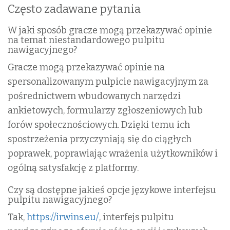
Często zadawane pytania
W jaki sposób gracze mogą przekazywać opinie
na temat niestandardowego pulpitu
nawigacyjnego?
Gracze mogą przekazywać opinie na
spersonalizowanym pulpicie nawigacyjnym za
pośrednictwem wbudowanych narzędzi
ankietowych, formularzy zgłoszeniowych lub
forów społecznościowych. Dzięki temu ich
spostrzeżenia przyczyniają się do ciągłych
poprawek, poprawiając wrażenia użytkowników i
ogólną satysfakcję z platformy.
Czy są dostępne jakieś opcje językowe interfejsu
pulpitu nawigacyjnego?
Tak,
https://irwins.eu/
, interfejs pulpitu