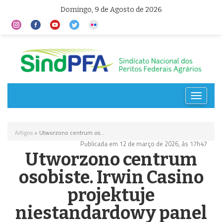
Domingo, 9 de Agosto de 2026
Toggle
navigat
Artigos
> Utworzono centrum os...
Publicada em 12 de março de 2026, às 17h47
Utworzono centrum
osobiste. Irwin Casino
projektuje
niestandardowy panel