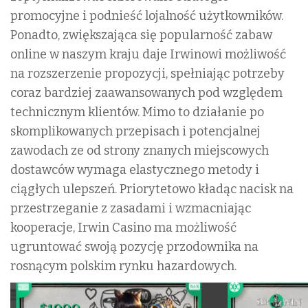
promocyjne i podnieść lojalność użytkowników.
Ponadto, zwiększająca się popularność zabaw
online w naszym kraju daje Irwinowi możliwość
na rozszerzenie propozycji, spełniając potrzeby
coraz bardziej zaawansowanych pod względem
technicznym klientów. Mimo to działanie po
skomplikowanych przepisach i potencjalnej
zawodach ze od strony znanych miejscowych
dostawców wymaga elastycznego metody i
ciągłych ulepszeń. Priorytetowo kładąc nacisk na
przestrzeganie z zasadami i wzmacniając
kooperacje, Irwin Casino ma możliwość
ugruntować swoją pozycję przodownika na
rosnącym polskim rynku hazardowych.