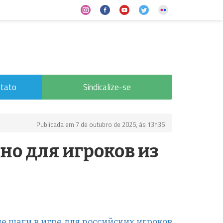
tato
Sindicalize-se
Publicada em 7 de outubro de 2025, às 13h35
ино для игроков из
е шаги в игре для российских игроков