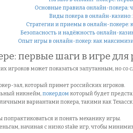
Основные правила онлайн-покера: чт
Виды покера в онлайн-казино: 
Стратегии и приемы в онлайн-покере: к
Безопасность и надёжность онлайн-казино
Опыт игры в онлайн-покер: как максимизи
ре: первые шаги в игре для
ких игроков может показаться запутанным, но со
кер-зал, который примет российских игроков.
альный никнейм,
покердом
который будет представ
зличными вариантами покера, такими как Техасс
ы попрактиковаться и понять механику игры.
ньгам, начиная с низко stake игр, чтобы минимиз