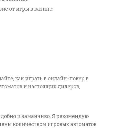
ие от игры в казино:
найте, как играть в онлайн-покер в
автоматов и настоящих дилеров,
 удобно и заманчиво. Я рекомендую
ивлены количеством игровых автоматов