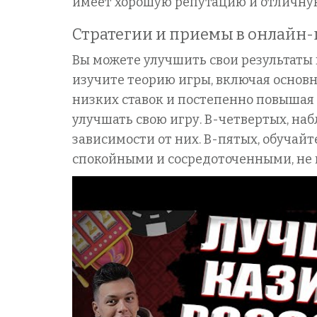
имеет хорошую репутацию и отличну
Стратегии и приемы в онлайн-п
Вы можете улучшить свои результаты 
изучите теорию игры, включая основн
низких ставок и постепенно повышая 
улучшать свою игру. В-четвертых, на
зависимости от них. В-пятых, обучайт
спокойными и сосредоточенными, не 