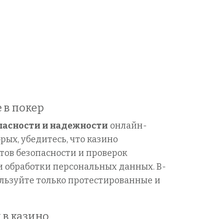
 в покер
пасности и надежности
онлайн-
ых, убедитесь, что казино
тов безопасности и проверок
и обработки персональных данных. В-
ользуйте только протестированные и
 в казино