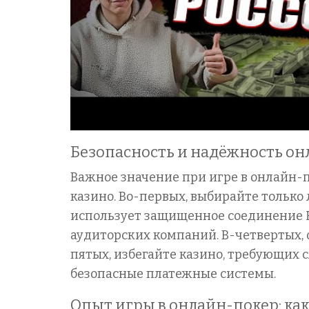
Безопасность и надёжность онл
Важное значение при игре в онлайн-
казино. Во-первых, выбирайте только
использует защищенное соединение H
аудиторских компаний. В-четвертых,
пятых, избегайте казино, требующих
безопасные платежные системы.
Опыт игры в онлайн-покер: как