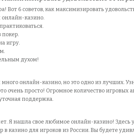
! Вот 6 советов, как максимизировать удовольств
 онлайн-казино.
опрактиковаться.
 покер.
а игру.
м.
тельным духом!
ал много онлайн-казино, но это одно из лучших. Уз
 это очень просто! Огромное количество игровых 
уточная поддержка.
5 лет. Я нашла свое любимое онлайн-казино! Здесь
ер в казино для игроков из России. Вы будете уд