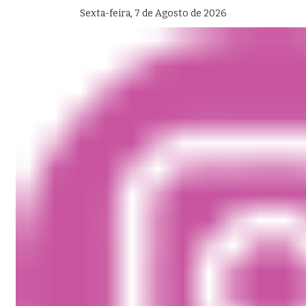
Sexta-feira, 7 de Agosto de 2026