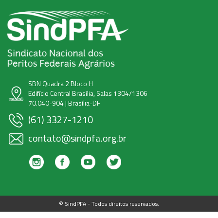
SBN Quadra 2 Bloco H
Edifício Central Brasília, Salas 1304/1306
70.040-904 | Brasília-DF
(61) 3327-1210
contato@sindpfa.org.br
© SindPFA - Todos direitos reservados.