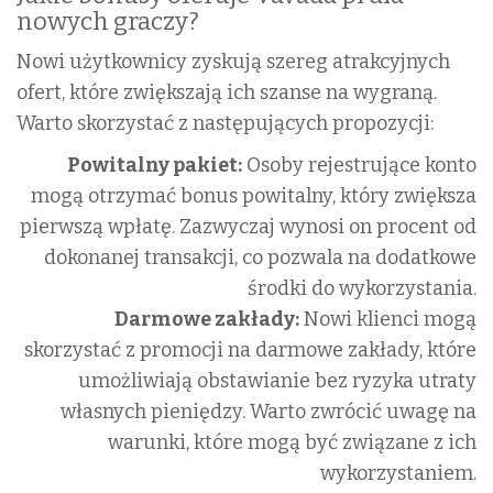
nowych graczy?
Nowi użytkownicy zyskują szereg atrakcyjnych
ofert, które zwiększają ich szanse na wygraną.
Warto skorzystać z następujących propozycji:
Powitalny pakiet:
Osoby rejestrujące konto
mogą otrzymać bonus powitalny, który zwiększa
pierwszą wpłatę. Zazwyczaj wynosi on procent od
dokonanej transakcji, co pozwala na dodatkowe
środki do wykorzystania.
Darmowe zakłady:
Nowi klienci mogą
skorzystać z promocji na darmowe zakłady, które
umożliwiają obstawianie bez ryzyka utraty
własnych pieniędzy. Warto zwrócić uwagę na
warunki, które mogą być związane z ich
wykorzystaniem.