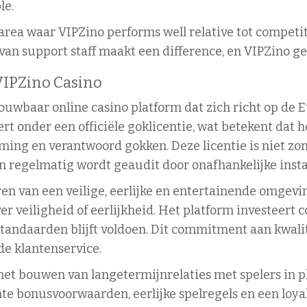
le.
rea waar VIPZino performs well relative tot competit
an support staff maakt een difference, en VIPZino gen
VIPZino Casino
rouwbaar online casino platform dat zich richt op de 
t onder een officiële goklicentie, wat betekent dat h
ming en verantwoord gokken. Deze licentie is niet zo
n regelmatig wordt geaudit door onafhankelijke insta
ëren van een veilige, eerlijke en entertainende omge
er veiligheid of eerlijkheid. Het platform investeert 
tandaarden blijft voldoen. Dit commitment aan kwalite
de klantenservice.
het bouwen van langetermijnrelaties met spelers in p
ante bonusvoorwaarden, eerlijke spelregels en een lo