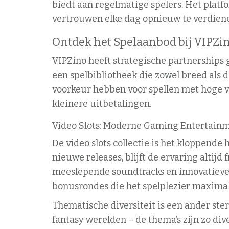
biedt aan regelmatige spelers. Het platfo
vertrouwen elke dag opnieuw te verdien
Ontdek het Spelaanbod bij VIPZi
VIPZino heeft strategische partnerships 
een spelbibliotheek die zowel breed als d
voorkeur hebben voor spellen met hoge vol
kleinere uitbetalingen.
Video Slots: Moderne Gaming Entertain
De video slots collectie is het kloppend
nieuwe releases, blijft de ervaring altij
meeslepende soundtracks en innovatieve 
bonusrondes die het spelplezier maximal
Thematische diversiteit is een ander ste
fantasy werelden – de thema’s zijn zo div