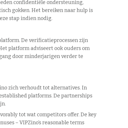
ieden confidentiële ondersteuning,
tisch gokken. Het bereiken naar hulp is
eze stap indien nodig.
latform. De verificatieprocessen zijn
 Het platform adviseert ook ouders om
egang door minderjarigen verder te
o zich verhoudt tot alternatives. In
established platforms. De partnerships
jn.
orably tot wat competitors offer. De key
onuses – VIPZino’s reasonable terms