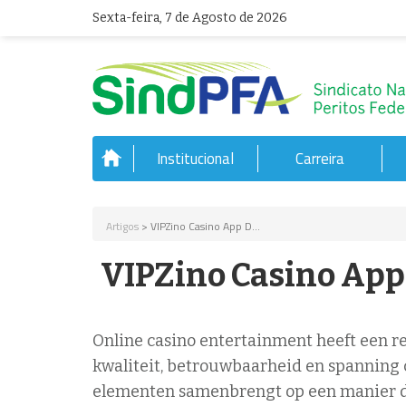
Sexta-feira, 7 de Agosto de 2026
Institucional
Carreira
Artigos
> VIPZino Casino App D...
VIPZino Casino App
Online casino entertainment heeft een r
kwaliteit, betrouwbaarheid en spanning
elementen samenbrengt op een manier die