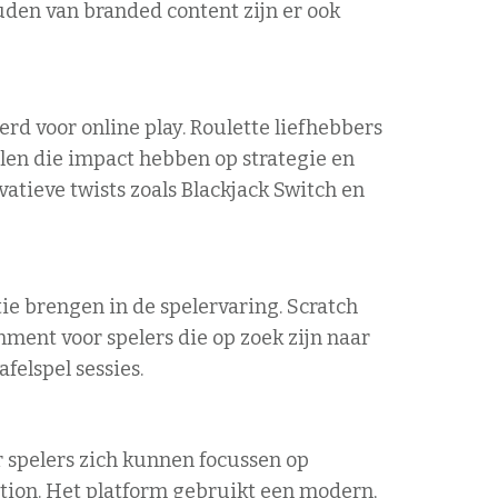
uden van branded content zijn er ook
eerd voor online play. Roulette liefhebbers
len die impact hebben op strategie en
vatieve twists zoals Blackjack Switch en
ie brengen in de spelervaring. Scratch
nment voor spelers die op zoek zijn naar
afelspel sessies.
r spelers zich kunnen focussen op
tion. Het platform gebruikt een modern,