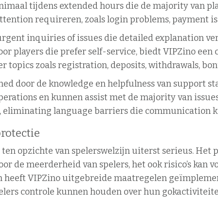
nimaal tijdens extended hours die de majority van play
tention requireren, zoals login problems, payment issu
rgent inquiries of issues die detailed explanation ve
Voor players die prefer self-service, biedt VIPZino e
 topics zoals registration, deposits, withdrawals, bo
ned door de knowledge en helpfulness van support staf
operations en kunnen assist met de majority van issues
s, eliminating language barriers die communication 
rotectie
en opzichte van spelerswelzijn uiterst serieus. Het p
or de meerderheid van spelers, het ook risico’s kan 
om heeft VIPZino uitgebreide maatregelen geïmpleme
lers controle kunnen houden over hun gokactiviteite