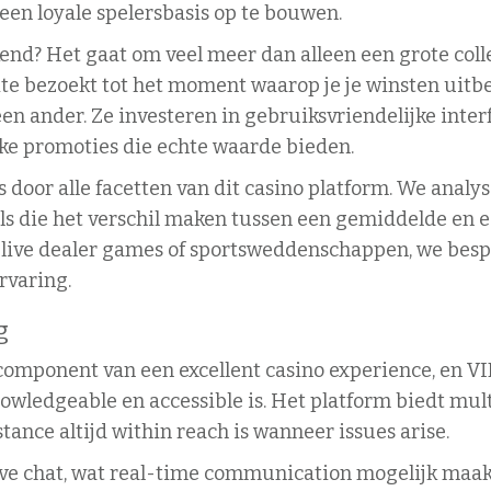
een loyale spelersbasis op te bouwen.
end? Het gaat om veel meer dan alleen een grote collec
e bezoekt tot het moment waarop je je winsten uitbetaa
een ander. Ze investeren in gebruiksvriendelijke inter
jke promoties die echte waarde bieden.
s door alle facetten van dit casino platform. We analy
s die het verschil maken tussen een gemiddelde en ee
en, live dealer games of sportsweddenschappen, we bes
rvaring.
g
component van een excellent casino experience, en VI
nowledgeable en accessible is. Het platform biedt mul
ance altijd within reach is wanneer issues arise.
live chat, wat real-time communication mogelijk maak