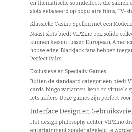
en thematische soundeffects die samen e
slots gebaseerd op populaire films, TV-s
Klassieke Casino Spellen met een Modern
Naast slots biedt VIPZino een solide colle
kunnen kiezen tussen European, American
house edge. Blackjack fans hebben toegang
Perfect Pairs.
Exclusieve en Specialty Games
Buiten de standaard categorieën biedt VI
cards, bingo varianten, keno en virtuele 
iets anders. Deze games zijn perfect voor k
Interface Design en Gebruiksvrie
Het design philosophy achter VIPZino dra
entertainment zonder afgeleid te worden