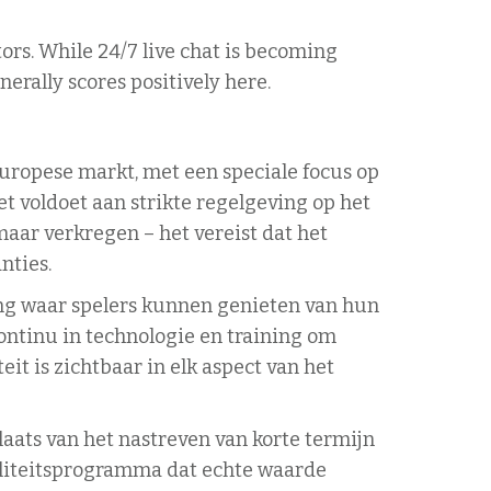
ors. While 24/7 live chat is becoming
erally scores positively here.
Europese markt, met een speciale focus op
et voldoet aan strikte regelgeving op het
maar verkregen – het vereist dat het
nties.
ving waar spelers kunnen genieten van hun
continu in technologie en training om
it is zichtbaar in elk aspect van het
laats van het nastreven van korte termijn
yaliteitsprogramma dat echte waarde