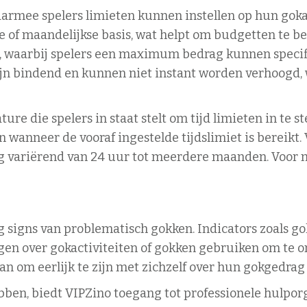
aarmee spelers limieten kunnen instellen op hun goka
se of maandelijkse basis, wat helpt om budgetten te 
e, waarbij spelers een maximum bedrag kunnen specifi
ijn bindend en kunnen niet instant worden verhoogd,
ture die spelers in staat stelt om tijd limieten in te s
n wanneer de vooraf ingestelde tijdslimiet is bereikt
iting variërend van 24 uur tot meerdere maanden. Voor
 signs van problematisch gokken. Indicators zoals go
egen over gokactiviteiten of gokken gebruiken om te 
an om eerlijk te zijn met zichzelf over hun gokgedrag
ben, biedt VIPZino toegang tot professionele hulporga