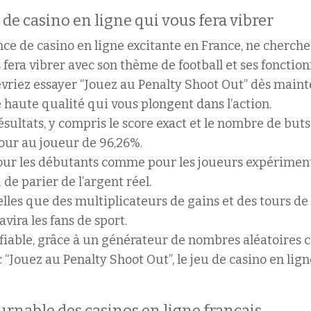
 de casino en ligne qui vous fera vibrer
nce de casino en ligne excitante en France, ne cherche
 fera vibrer avec son thème de football et ses fonction
evriez essayer “Jouez au Penalty Shoot Out” dès maint
e haute qualité qui vous plongent dans l’action.
 résultats, y compris le score exact et le nombre de bu
tour au joueur de 96,26%.
 pour les débutants comme pour les joueurs expérimen
 de parier de l’argent réel.
elles que des multiplicateurs de gains et des tours de
vira les fans de sport.
 fiable, grâce à un générateur de nombres aléatoires ce
“Jouez au Penalty Shoot Out”, le jeu de casino en lig
urnable des casinos en ligne français