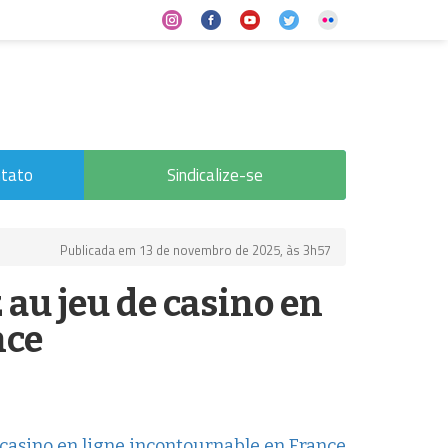
tato
Sindicalize-se
Publicada em 13 de novembro de 2025, às 3h57
 au jeu de casino en
nce
e casino en ligne incontournable en France