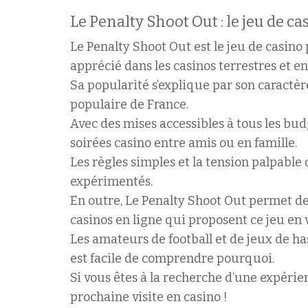
Le Penalty Shoot Out : le jeu de c
Le Penalty Shoot Out est le jeu de casino 
apprécié dans les casinos terrestres et en
Sa popularité s’explique par son caractèr
populaire de France.
Avec des mises accessibles à tous les bud
soirées casino entre amis ou en famille.
Les règles simples et la tension palpable 
expérimentés.
En outre, Le Penalty Shoot Out permet de 
casinos en ligne qui proposent ce jeu en
Les amateurs de football et de jeux de has
est facile de comprendre pourquoi.
Si vous êtes à la recherche d’une expérien
prochaine visite en casino !