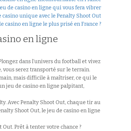
jeu de casino en ligne qui vous fera vibrer
 casino unique avec le Penalty Shoot Out
e casino en ligne le plus prisé en France ?
asino en ligne
longez dans l’univers du football et vivez
vous serez transporté sur le terrain.
ain, mais difficile à maîtriser, ce qui le
n jeu de casino en ligne palpitant,
lty. Avec Penalty Shoot Out, chaque tir au
nalty Shoot Out, le jeu de casino en ligne
Out. Prêt à tenter votre chance ?