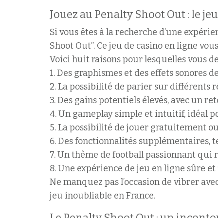
Jouez au Penalty Shoot Out : le jeu
Si vous êtes à la recherche d’une expérie
Shoot Out”. Ce jeu de casino en ligne vous
Voici huit raisons pour lesquelles vous d
1. Des graphismes et des effets sonores d
2. La possibilité de parier sur différents
3. Des gains potentiels élevés, avec un re
4. Un gameplay simple et intuitif, idéal
5. La possibilité de jouer gratuitement ou
6. Des fonctionnalités supplémentaires, t
7. Un thème de football passionnant qui ra
8. Une expérience de jeu en ligne sûre et
Ne manquez pas l’occasion de vibrer avec 
jeu inoubliable en France.
Le Penalty Shoot Out : un inconto