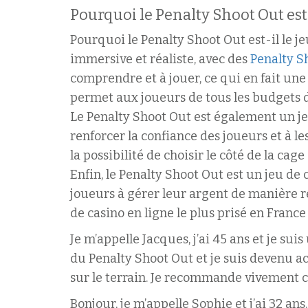
Pourquoi le Penalty Shoot Out est-i
Pourquoi le Penalty Shoot Out est-il le je
immersive et réaliste, avec des
Penalty S
comprendre et à jouer, ce qui en fait une 
permet aux joueurs de tous les budgets d
Le Penalty Shoot Out est également un je
renforcer la confiance des joueurs et à les
la possibilité de choisir le côté de la ca
Enfin, le Penalty Shoot Out est un jeu de 
joueurs à gérer leur argent de manière re
de casino en ligne le plus prisé en France 
Je m’appelle Jacques, j’ai 45 ans et je sui
du Penalty Shoot Out et je suis devenu acc
sur le terrain. Je recommande vivement ce
Bonjour, je m’appelle Sophie et j’ai 32 an