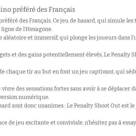
asino préféré des Français
préféré des Français. Ce jeu de hasard, qui simule les t
 ligne de l’Hexagone.
e aléatoire et immersif, qui plonge les joueurs dans l’
gets et des gains potentiellement élevés, Le Penalty 
de chaque tir au but en font un jeu captivant, qui séd
vivre des sensations fortes sans avoir à se déplacer 
 version numérique.
ard sont donc unanimes : Le Penalty Shoot Out est le j
ce de jeu excitante et conviviale, n’hésitez pas à essa