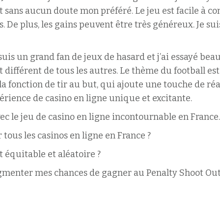
st sans aucun doute mon préféré. Le jeu est facile à 
s. De plus, les gains peuvent être très généreux. Je s
Je suis un grand fan de jeux de hasard et j’ai essayé be
t différent de tous les autres. Le thème du football est
la fonction de tir au but, qui ajoute une touche de 
érience de casino en ligne unique et excitante.
vec le jeu de casino en ligne incontournable en France.
 tous les casinos en ligne en France ?
 équitable et aléatoire ?
augmenter mes chances de gagner au Penalty Shoot Out