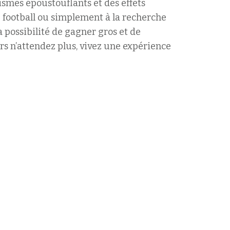
ismes époustouflants et des effets
de football ou simplement à la recherche
 possibilité de gagner gros et de
ors n’attendez plus, vivez une expérience