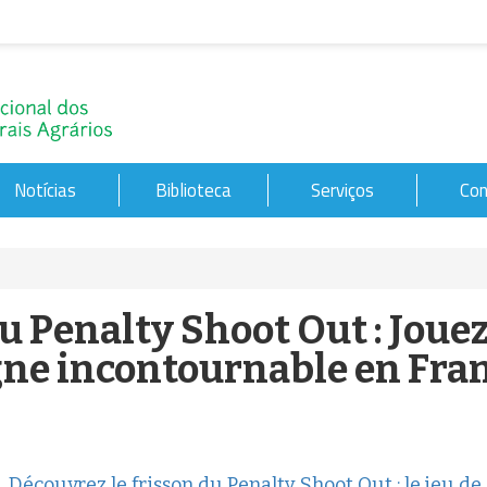
Notícias
Biblioteca
Serviços
Con
du Penalty Shoot Out : Jouez
gne incontournable en Fra
Découvrez le frisson du Penalty Shoot Out : le jeu d