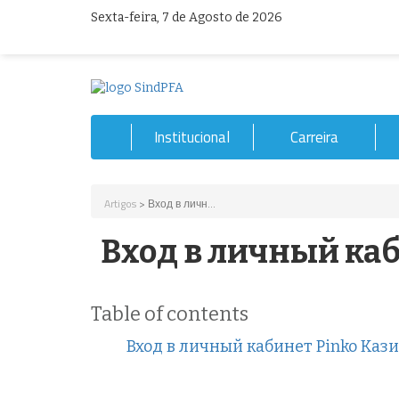
Sexta-feira, 7 de Agosto de 2026
Institucional
Carreira
Artigos
> Вход в личн...
Вход в личный каб
Table of contents
Вход в личный кабинет Pinko Каз