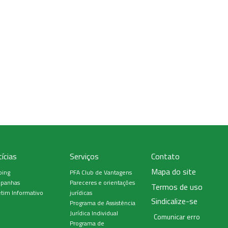
ícias
Serviços
Contato
Mapa do site
ping
PFA Club de Vantagens
panhas
Pareceres e orientações
Termos de uso
tim Informativo
jurídicas
Sindicalize-se
Programa de Assistência
Jurídica Individual
Comunicar erro
Programa de