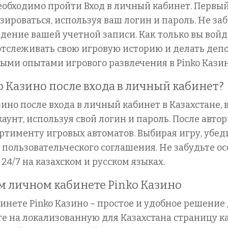
необходимо пройти Вход в личный кабинет. Первый
зироваться, используя ваш логин и пароль. Не з
ждение вашей учетной записи. Как только вы войд
отслеживать свою игровую историю и делать деп
ыми опытами игрового развлечения в Pinko Кази
o Казино после входа в личный кабинет?
зино после входа в личный кабинет в Казахстане
каунт, используя свой логин и пароль. После авт
ртименту игровых автоматов. Выбирая игру, убеди
пользовательческого соглашения. Не забудьте оc
4/7 на казахском и русском языках.
м личном кабинете Pinko Казино
нете Pinko Казино – простое и удобное решение 
е на локализованную для Казахстана страницу к