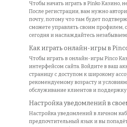
Чтобы начать играть в Pinko Казино, 
После регистрации, вам нужно автори
почту, потому что там будет подтвер
сможете управлять своим профилем, 
сегодня и наслаждайтесь незабываем
Как играть онлайн-игры в Pinc
Чтобы играть в онлайн-игры Pinco Ка
интерфейсом сайта. Войдите в ваш ак
страницу с доступом к широкому ассо
рекомендуемому возрасту и условиям 
обслуживание клиентов и поддержку 2
Настройка уведомлений в свое
Настройка уведомлений в личном каби
предпочтительный язык и вы попадёт