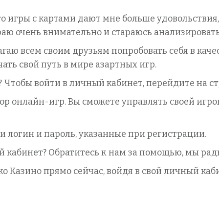
что игры с картами дают мне больше удовольствия
граю очень внимательно и стараюсь анализироват
лагаю всем своим друзьям попробовать себя в каче
ачать свой путь в мире азартных игр.
Чтобы войти в личный кабинет, перейдите на стра
р онлайн-игр. Вы сможете управлять своей игро
и логин и пароль, указанные при регистрации.
 кабинет? Обратитесь к нам за помощью, мы рад
 Казино прямо сейчас, войдя в свой личный кабин