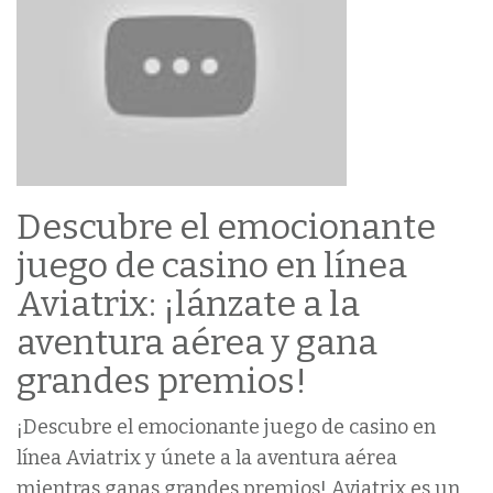
Descubre el emocionante
juego de casino en línea
Aviatrix: ¡lánzate a la
aventura aérea y gana
grandes premios!
¡Descubre el emocionante juego de casino en
línea Aviatrix y únete a la aventura aérea
mientras ganas grandes premios! Aviatrix es un