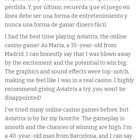
pérdida. Y, por último, recuerda que el juego en
línea debe ser una forma de entretenimiento y
nunca una forma de ganar dinero fácil.
I had the best time playing Aviatrix, the online
casino game! As Maria, a 35-year-old from
Madrid, I can honestly say that I was blown away
by the excitement and the potential to win big.
The graphics and sound effects were top-notch,
making me feel like I was in a real casino. I highly
recommend giving Aviatrix a try, you won’t be
disappointed!
I’ve tried many online casino games before, but
Aviatrix is by far my favorite. The gameplay is
smooth and the chances of winning are high. I’m
a 40-year-old man from Barcelona, and I can say