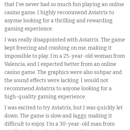
that I’ve never had so much fun playing an online
casino game. I highly recommend Aviatrix to
anyone looking for a thrilling and rewarding
gaming experience.
I was really disappointed with Aviatrix. The game
kept freezing and crashing on me, making it
impossible to play. I’m a 25-year-old woman from
Valencia, and I expected better from an online
casino game. The graphics were also subpar and
the sound effects were lacking. I would not
recommend Aviatrix to anyone looking for a
high-quality gaming experience.
I was excited to try Aviatrix, but I was quickly let
down. The game is slow and laggy, making it
difficult to enjoy. I’m a 30-year-old man from