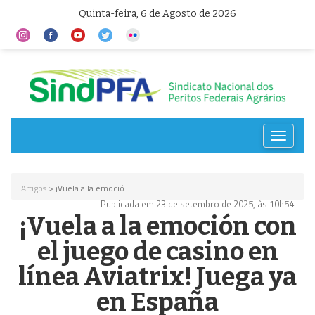
Quinta-feira, 6 de Agosto de 2026
Toggle
navigat
Artigos
> ¡Vuela a la emoció...
Publicada em 23 de setembro de 2025, às 10h54
¡Vuela a la emoción con
el juego de casino en
línea Aviatrix! Juega ya
en España