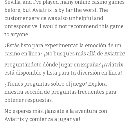
Sevilla, and I’ve played many online casino games
before, but Aviatrix is by far the worst. The
customer service was also unhelpful and
unresponsive. I would not recommend this game
to anyone.
¿Estás listo para experimentar la emoción de un
casino en línea? ¡No busques más allá de Aviatrix!
Preguntándote dónde jugar en España? ¡Aviatrix
está disponible y lista para tu diversión en línea!
¿Tienes preguntas sobre el juego? Explora
nuestra sección de preguntas frecuentes para
obtener respuestas.
No esperes más, ¡lánzate a la aventura con
Aviatrix y comienza a jugar ya!