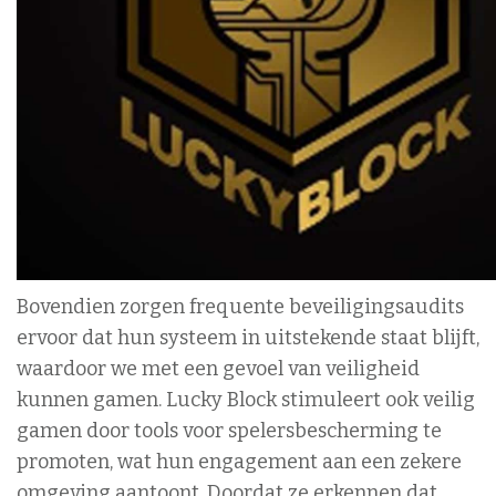
Bovendien zorgen frequente beveiligingsaudits
ervoor dat hun systeem in uitstekende staat blijft,
waardoor we met een gevoel van veiligheid
kunnen gamen. Lucky Block stimuleert ook veilig
gamen door tools voor spelersbescherming te
promoten, wat hun engagement aan een zekere
omgeving aantoont. Doordat ze erkennen dat