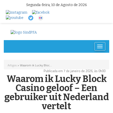
Segunda-feira, 10 de Agosto de 2026
Toggle
navigat
Artigos
> Waarom ik Lucky Bloc...
Publicada em 7 de janeiro de 2026, às 0h00
Waarom ik Lucky Block
Casino geloof – Een
gebruiker uit Nederland
vertelt