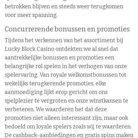
betrokken blijven en steeds weer terugkomen
voor meer spanning.
Concurrerende bonussen en promoties
Tijdens het verkennen van het assortiment bij
Lucky Block Casino ontdekten we al snel dat
aantrekkelijke bonussen en promoties een
belangrijke rol spelen in het verhogen van onze
spelervaring. Van royale welkomstbonussen tot
wekelijks terugkerende promoties, elke
aanmoediging lijkt erop gericht om ons
spelplezier te vergroten en onze winstkansen te
verbeteren. We waarderen het dat deze
promoties niet alleen interessant zijn, maar ook
bedoeld om loyale spelers zoals wij te waarderen.
De cashback-aanbiedingen en gratis spins maken