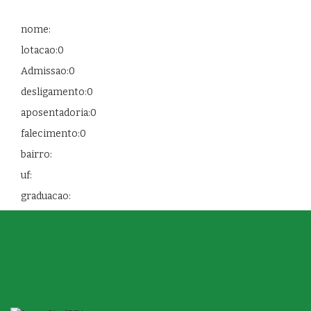
nome:
lotacao:0
Admissao:0
desligamento:0
aposentadoria:0
falecimento:0
bairro:
uf:
graduacao: