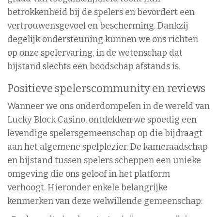
betrokkenheid bij de spelers en bevordert een
vertrouwensgevoel en bescherming. Dankzij
degelijk ondersteuning kunnen we ons richten
op onze spelervaring, in de wetenschap dat
bijstand slechts een boodschap afstands is.
Positieve spelerscommunity en reviews
Wanneer we ons onderdompelen in de wereld van
Lucky Block Casino, ontdekken we spoedig een
levendige spelersgemeenschap op die bijdraagt
aan het algemene spelplezier. De kameraadschap
en bijstand tussen spelers scheppen een unieke
omgeving die ons geloof in het platform
verhoogt. Hieronder enkele belangrijke
kenmerken van deze welwillende gemeenschap: