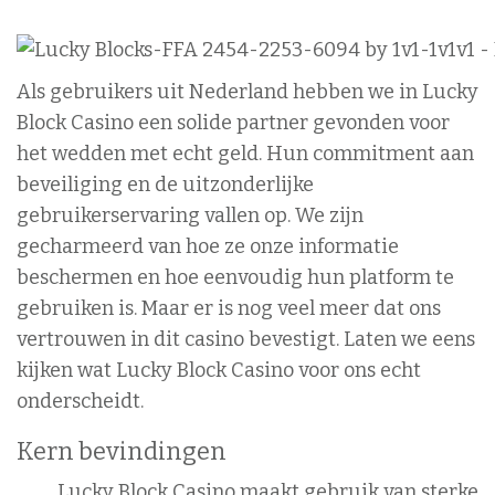
Als gebruikers uit Nederland hebben we in Lucky
Block Casino een solide partner gevonden voor
het wedden met echt geld. Hun commitment aan
beveiliging en de uitzonderlijke
gebruikerservaring vallen op. We zijn
gecharmeerd van hoe ze onze informatie
beschermen en hoe eenvoudig hun platform te
gebruiken is. Maar er is nog veel meer dat ons
vertrouwen in dit casino bevestigt. Laten we eens
kijken wat Lucky Block Casino voor ons echt
onderscheidt.
Kern bevindingen
Lucky Block Casino maakt gebruik van sterke