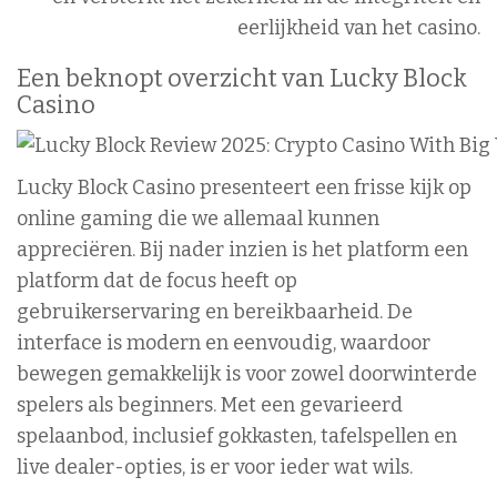
eerlijkheid van het casino.
Een beknopt overzicht van Lucky Block
Casino
Lucky Block Casino presenteert een frisse kijk op
online gaming die we allemaal kunnen
appreciëren. Bij nader inzien is het platform een
platform dat de focus heeft op
gebruikerservaring en bereikbaarheid. De
interface is modern en eenvoudig, waardoor
bewegen gemakkelijk is voor zowel doorwinterde
spelers als beginners. Met een gevarieerd
spelaanbod, inclusief gokkasten, tafelspellen en
live dealer-opties, is er voor ieder wat wils.