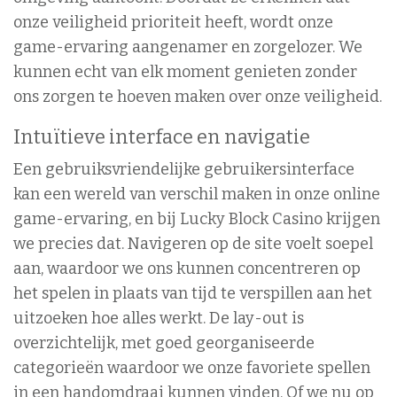
onze veiligheid prioriteit heeft, wordt onze
game-ervaring aangenamer en zorgelozer. We
kunnen echt van elk moment genieten zonder
ons zorgen te hoeven maken over onze veiligheid.
Intuïtieve interface en navigatie
Een gebruiksvriendelijke gebruikersinterface
kan een wereld van verschil maken in onze online
game-ervaring, en bij Lucky Block Casino krijgen
we precies dat. Navigeren op de site voelt soepel
aan, waardoor we ons kunnen concentreren op
het spelen in plaats van tijd te verspillen aan het
uitzoeken hoe alles werkt. De lay-out is
overzichtelijk, met goed georganiseerde
categorieën waardoor we onze favoriete spellen
in een handomdraai kunnen vinden. Of we nu op