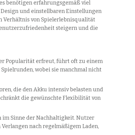
ames benötigen erfahrungsgemäß viel
Design und einstellbaren Einstellungen
 Verhältnis von Spielerlebnisqualität
Benutzerzufriedenheit steigern und die
 Popularität erfreut, führt oft zu einem
n Spielrunden, wobei sie manchmal nicht
oren, die den Akku intensiv belasten und
chränkt die gewünschte Flexibilität von
 im Sinne der Nachhaltigkeit. Nutzer
n Verlangen nach regelmäßigem Laden,