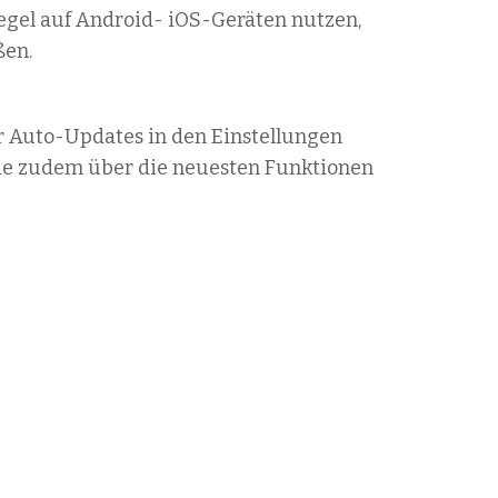
Regel auf Android- iOS-Geräten nutzen,
ßen.
r Auto-Updates in den Einstellungen
 sie zudem über die neuesten Funktionen