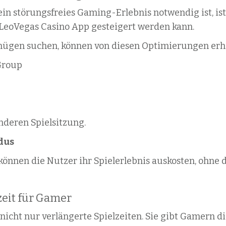
n störungsfreies Gaming-Erlebnis notwendig ist, ist e
 LeoVegas Casino App gesteigert werden kann.
nügen suchen, können von diesen Optimierungen erhe
nderen Spielsitzung.
dus
können die Nutzer ihr Spielerlebnis auskosten, ohn
eit für Gamer
icht nur verlängerte Spielzeiten. Sie gibt Gamern die