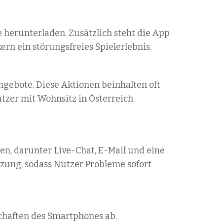
 herunterladen. Zusätzlich steht die App
rn ein störungsfreies Spielerlebnis.
gebote. Diese Aktionen beinhalten oft
utzer mit Wohnsitz in Österreich
n, darunter Live-Chat, E-Mail und eine
zung, sodass Nutzer Probleme sofort
haften des Smartphones ab.