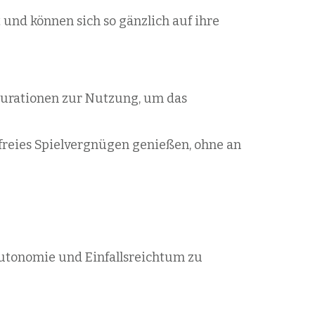
nd können sich so gänzlich auf ihre
gurationen zur Nutzung, um das
reies Spielvergnügen genießen, ohne an
utonomie und Einfallsreichtum zu