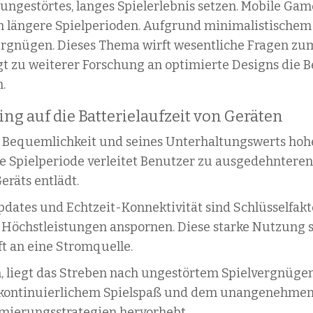
f ungestörtes, langes Spielerlebnis setzen. Mobile G
n längere Spielperioden. Aufgrund minimalistischem 
ergnügen. Dieses Thema wirft wesentliche Fragen zum
gt zu weiterer Forschung an optimierte Designs die 
.
g auf die Batterielaufzeit von Geräten
 Bequemlichkeit und seines Unterhaltungswerts hoher
e Spielperiode verleitet Benutzer zu ausgedehntere
eräts entlädt.
pdates und Echtzeit-Konnektivität sind Schlüsselfakt
 Höchstleistungen anspornen. Diese starke Nutzung s
ft an eine Stromquelle.
n, liegt das Streben nach ungestörtem Spielvergnügen
n kontinuierlichem Spielspaß und dem unangenehme
mierungsstrategien hervorhebt.