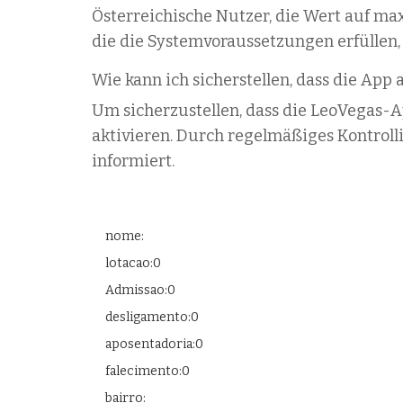
Österreichische Nutzer, die Wert auf ma
die die Systemvoraussetzungen erfüllen, 
Wie kann ich sicherstellen, dass die App
Um sicherzustellen, dass die LeoVegas-
aktivieren. Durch regelmäßiges Kontroll
informiert.
nome:
lotacao:0
Admissao:0
desligamento:0
aposentadoria:0
falecimento:0
bairro: