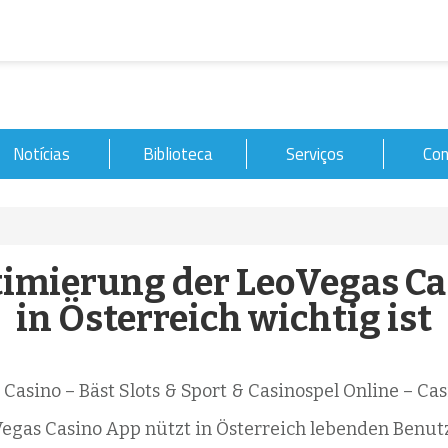
Notícias
Biblioteca
Serviços
Con
mierung der LeoVegas Ca
in Österreich wichtig ist
oVegas Casino App nützt in Österreich lebenden Benu