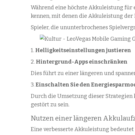
Während eine höchste Akkuleistung für ei
kennen, mit denen die Akkuleistung der
Spieler, die ununterbrochenes Spielverg
1.
Helligkeitseinstellungen justieren
2.
Hintergrund-Apps einschränken
Dies führt zu einer längeren und spanne
3.
Einschalten Sie den Energiesparmo
Durch die Umsetzung dieser Strategien 
gestört zu sein.
Nutzen einer längeren Akkulaufz
Eine verbesserte Akkuleistung bedeutet n