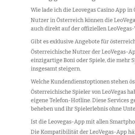
Wie lade ich die Leovegas Casino App in 
Nutzer in Österreich können die LeoVega
auch direkt auf der offiziellen LeoVega
Gibt es exklusive Angebote für österrei
Österreichische Nutzer der LeoVegas-App
einzigartige Boni oder Spiele, die mehr 
insgesamt steigern.
Welche Kundendienstoptionen stehen öst
Österreichische Spieler von LeoVegas h
eigene Telefon-Hotline. Diese Services 
beheben und ihr Spielerlebnis ohne Unt
Ist die Leovegas-App mit allen Smartph
Die Kompatibilität der LeoVegas-App h