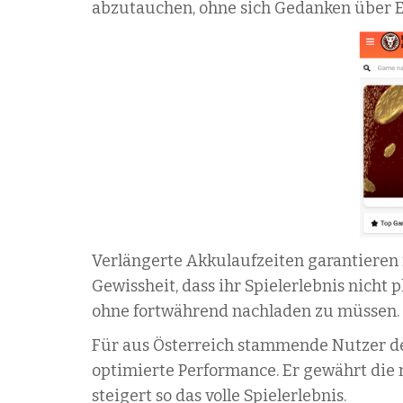
abzutauchen, ohne sich Gedanken über 
Verlängerte Akkulaufzeiten garantieren
Gewissheit, dass ihr Spielerlebnis nicht
ohne fortwährend nachladen zu müssen.
Für aus Österreich stammende Nutzer de
optimierte Performance. Er gewährt die
steigert so das volle Spielerlebnis.