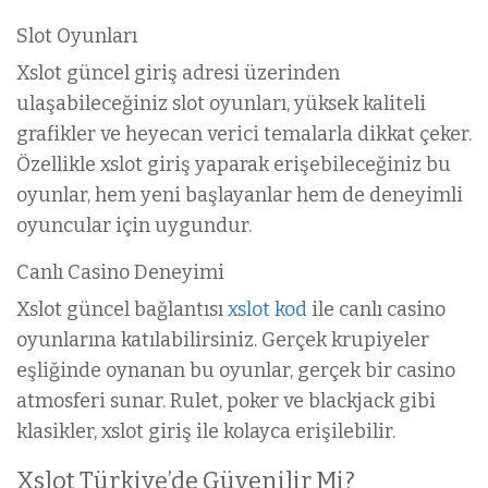
Slot Oyunları
Xslot güncel giriş adresi üzerinden
ulaşabileceğiniz slot oyunları, yüksek kaliteli
grafikler ve heyecan verici temalarla dikkat çeker.
Özellikle xslot giriş yaparak erişebileceğiniz bu
oyunlar, hem yeni başlayanlar hem de deneyimli
oyuncular için uygundur.
Canlı Casino Deneyimi
Xslot güncel bağlantısı
xslot kod
ile canlı casino
oyunlarına katılabilirsiniz. Gerçek krupiyeler
eşliğinde oynanan bu oyunlar, gerçek bir casino
atmosferi sunar. Rulet, poker ve blackjack gibi
klasikler, xslot giriş ile kolayca erişilebilir.
Xslot Türkiye’de Güvenilir Mi?