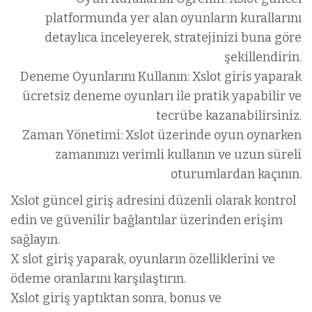
platformunda yer alan oyunların kurallarını
detaylıca inceleyerek, stratejinizi buna göre
şekillendirin.
Deneme Oyunlarını Kullanın: Xslot giris yaparak
ücretsiz deneme oyunları ile pratik yapabilir ve
tecrübe kazanabilirsiniz.
Zaman Yönetimi: Xslot üzerinde oyun oynarken
zamanınızı verimli kullanın ve uzun süreli
oturumlardan kaçının.
Xslot güncel giriş adresini düzenli olarak kontrol
edin ve güvenilir bağlantılar üzerinden erişim
sağlayın.
X slot giriş yaparak, oyunların özelliklerini ve
ödeme oranlarını karşılaştırın.
Xslot giriş yaptıktan sonra, bonus ve