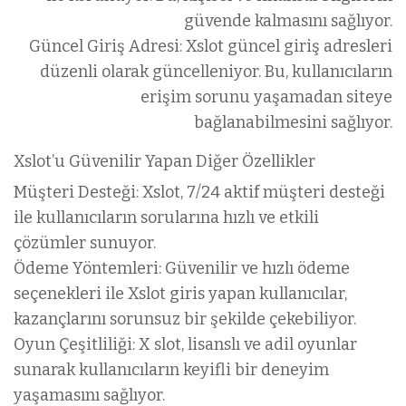
güvende kalmasını sağlıyor.
Güncel Giriş Adresi: Xslot güncel giriş adresleri
düzenli olarak güncelleniyor. Bu, kullanıcıların
erişim sorunu yaşamadan siteye
bağlanabilmesini sağlıyor.
Xslot’u Güvenilir Yapan Diğer Özellikler
Müşteri Desteği: Xslot, 7/24 aktif müşteri desteği
ile kullanıcıların sorularına hızlı ve etkili
çözümler sunuyor.
Ödeme Yöntemleri: Güvenilir ve hızlı ödeme
seçenekleri ile Xslot giris yapan kullanıcılar,
kazançlarını sorunsuz bir şekilde çekebiliyor.
Oyun Çeşitliliği: X slot, lisanslı ve adil oyunlar
sunarak kullanıcıların keyifli bir deneyim
yaşamasını sağlıyor.