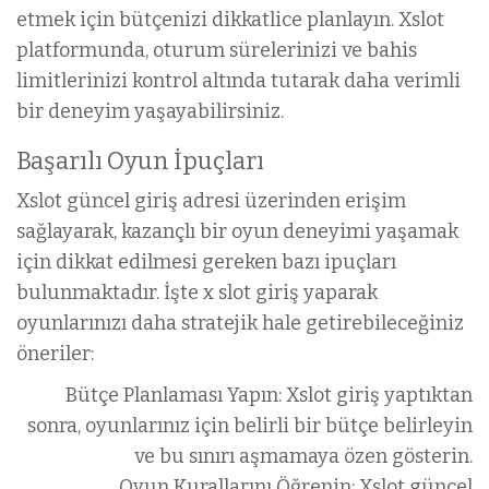
etmek için bütçenizi dikkatlice planlayın. Xslot
platformunda, oturum sürelerinizi ve bahis
limitlerinizi kontrol altında tutarak daha verimli
bir deneyim yaşayabilirsiniz.
Başarılı Oyun İpuçları
Xslot güncel giriş adresi üzerinden erişim
sağlayarak, kazançlı bir oyun deneyimi yaşamak
için dikkat edilmesi gereken bazı ipuçları
bulunmaktadır. İşte x slot giriş yaparak
oyunlarınızı daha stratejik hale getirebileceğiniz
öneriler:
Bütçe Planlaması Yapın: Xslot giriş yaptıktan
sonra, oyunlarınız için belirli bir bütçe belirleyin
ve bu sınırı aşmamaya özen gösterin.
Oyun Kurallarını Öğrenin: Xslot güncel