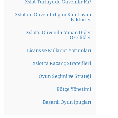
Xslot Türkiye’de Güvenilir Mi?
Xslot’un Güvenilirliğini Kanıtlayan
Faktörler
Xslot’u Güvenilir Yapan Diğer
Özellikler
Lisans ve Kullanıcı Yorumları
Xslot’ta Kazanç Stratejileri
Oyun Seçimi ve Strateji
Bütçe Yönetimi
Başarılı Oyun İpuçları