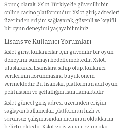
Sonuç olarak, Xslot Türkiye’de güvenilir bir
online casino platformudur. Xslot giriş adresleri
üzerinden erişim sağlayarak, güvenli ve keyifli
bir oyun deneyimi yaşayabilirsiniz.
Lisans ve Kullanıcı Yorumları
Xslot giriş, kullanıcılar için güvenilir bir oyun
deneyimi sunmayı hedeflemektedir. Xslot,
uluslararası lisanslara sahip olup, kullanıcı
verilerinin korunmasına büyük önem
vermektedir. Bu lisanslar, platformun adil oyun
politikasını ve şeffaflığını kanıtlamaktadır.
Xslot güncel giriş adresi üzerinden erişim
sağlayan kullanıcılar, platformun hızlı ve
sorunsuz çalışmasından memnun olduklarını
belirtmektedir. Xslot giris yapan oyuncular,