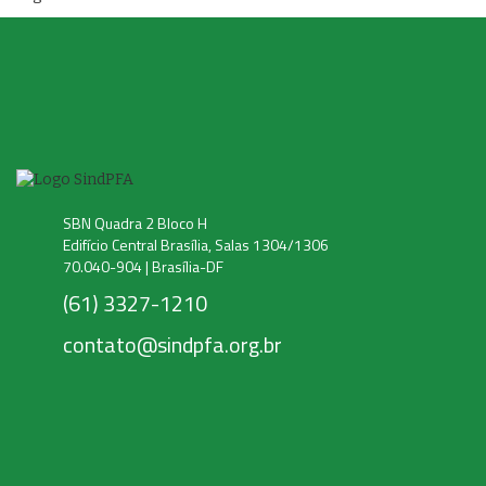
SBN Quadra 2 Bloco H
Edifício Central Brasília, Salas 1304/1306
70.040-904 | Brasília-DF
(61) 3327-1210
contato@sindpfa.org.br