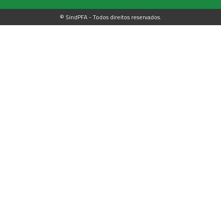
© SindPFA - Todos direitos reservados.