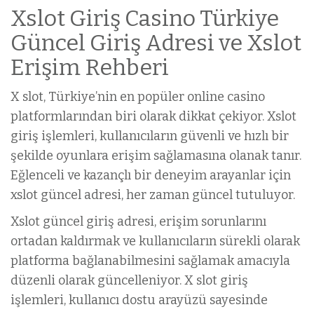
Xslot Giriş Casino Türkiye
Güncel Giriş Adresi ve Xslot
Erişim Rehberi
X slot, Türkiye’nin en popüler online casino
platformlarından biri olarak dikkat çekiyor. Xslot
giriş işlemleri, kullanıcıların güvenli ve hızlı bir
şekilde oyunlara erişim sağlamasına olanak tanır.
Eğlenceli ve kazançlı bir deneyim arayanlar için
xslot güncel adresi, her zaman güncel tutuluyor.
Xslot güncel giriş adresi, erişim sorunlarını
ortadan kaldırmak ve kullanıcıların sürekli olarak
platforma bağlanabilmesini sağlamak amacıyla
düzenli olarak güncelleniyor. X slot giriş
işlemleri, kullanıcı dostu arayüzü sayesinde