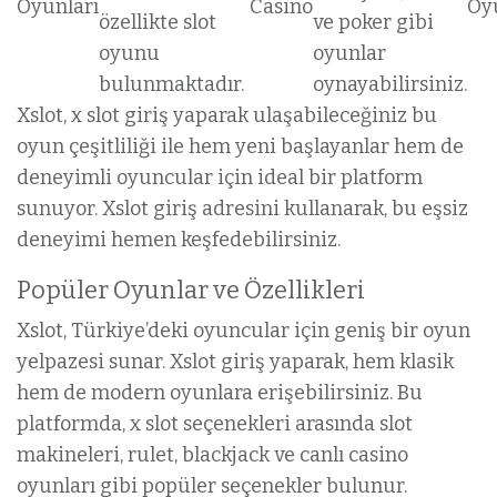
Oyunları
Casino
Oy
özellikte slot
ve poker gibi
oyunu
oyunlar
bulunmaktadır.
oynayabilirsiniz.
Xslot, x slot giriş yaparak ulaşabileceğiniz bu
oyun çeşitliliği ile hem yeni başlayanlar hem de
deneyimli oyuncular için ideal bir platform
sunuyor. Xslot giriş adresini kullanarak, bu eşsiz
deneyimi hemen keşfedebilirsiniz.
Popüler Oyunlar ve Özellikleri
Xslot, Türkiye’deki oyuncular için geniş bir oyun
yelpazesi sunar. Xslot giriş yaparak, hem klasik
hem de modern oyunlara erişebilirsiniz. Bu
platformda, x slot seçenekleri arasında slot
makineleri, rulet, blackjack ve canlı casino
oyunları gibi popüler seçenekler bulunur.