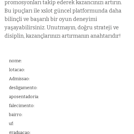
promosyonları takip ederek kazancınızı artırın.
Bu ipuçları ile xslot güncel platformunda daha
bilinçli ve başarılı bir oyun deneyimi
yaşayabilirsiniz. Unutmayın, doğru strateji ve
disiplin, kazançlarınızı artırmanın anahtarıdır!
nome:
lotacao:
Admissao:
desligamento:
aposentadoria:
falecimento:
bairro:
uf:
graduacao: