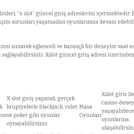
imleri, “x slot” güncel giriş adreslerini içermektedir
erişim sorunları yaşamadan oyunlarınıza devam edebili
azesi sunarak eğlenceli ve kazançlı bir deneyim vaat ed
ağlayabilirsiniz. Xslot güncel giriş adresi üzerinden
Xslot giris il
X slot giriş yaparak, gerçek
casino dene
ı
krupiyelerle blackjack, rulet
Masa
yaşayabilec
ino
ve poker gibi oyunlar
Oyunları
oyunlarına
oynayabilirsiniz.
ulaşabilirsin