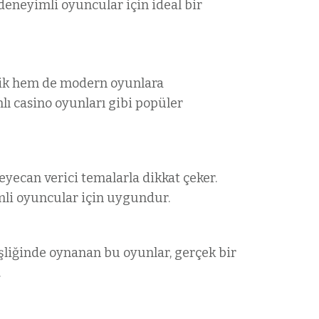
 deneyimli oyuncular için ideal bir
lasik hem de modern oyunlara
anlı casino oyunları gibi popüler
heyecan verici temalarla dikkat çeker.
mli oyuncular için uygundur.
 eşliğinde oynanan bu oyunlar, gerçek bir
.