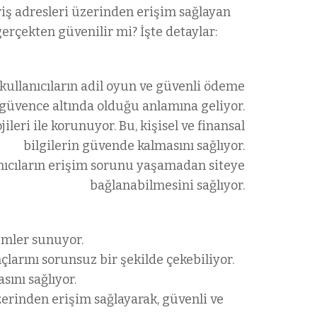
giriş adresleri üzerinden erişim sağlayan
gerçekten güvenilir mi? İşte detaylar:
u, kullanıcıların adil oyun ve güvenli ödeme
n güvence altında olduğu anlamına geliyor.
ileri ile korunuyor. Bu, kişisel ve finansal
bilgilerin güvende kalmasını sağlıyor.
lanıcıların erişim sorunu yaşamadan siteye
bağlanabilmesini sağlıyor.
zümler sunuyor.
çlarını sorunsuz bir şekilde çekebiliyor.
sını sağlıyor.
üzerinden erişim sağlayarak, güvenli ve