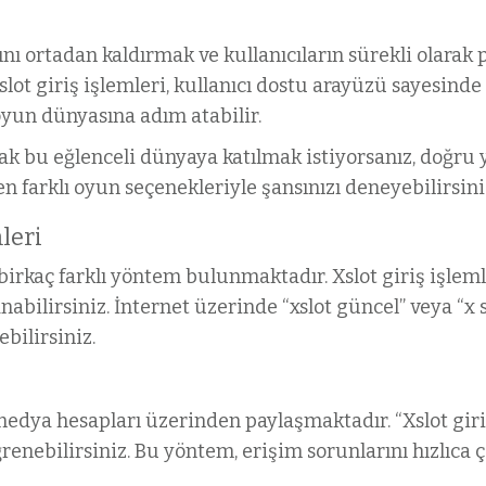
rını ortadan kaldırmak ve kullanıcıların sürekli olar
lot giriş işlemleri, kullanıcı dostu arayüzü sayesinde 
oyun dünyasına adım atabilir.
ak bu eğlenceli dünyaya katılmak istiyorsanız, doğru ye
n farklı oyun seçenekleriyle şansınızı deneyebilirsini
leri
irkaç farklı yöntem bulunmaktadır. Xslot giriş işlemle
abilirsiniz. İnternet üzerinde “xslot güncel” veya “x 
bilirsiniz.
 medya hesapları üzerinden paylaşmaktadır. “Xslot gir
nebilirsiniz. Bu yöntem, erişim sorunlarını hızlıca ç