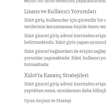
keyifli bir oyun deneyimi yaşayabilirsini
Lisans ve Kullanıcı Yorumları
Xslot giriş, kullanıcılar için güvenilir b
verilerinin korunmasına büyük önem vermek
Xslot güncel giriş adresi üzerinden eriş
belirtmektedir. Xslot giris yapan oyuncul
Xslot güncel bağlantıları ile erişim sağl
yorumlar yapmaktadır. Xslot, kullanıcı y
tutmaktadır.
Xslot’ta Kazanç Stratejileri
Xslot güncel giriş adresi üzerinden erişim 
yaptıktan sonra, oyunlarınızı daha bilinçl
Oyun Seçimi ve Strateji