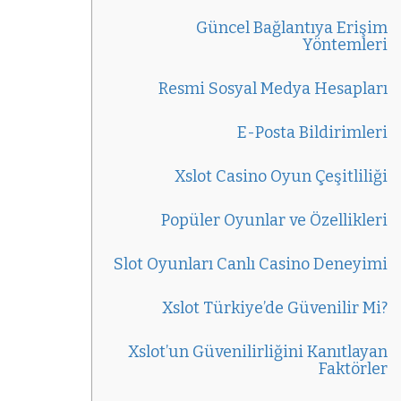
Güncel Bağlantıya Erişim
Yöntemleri
Resmi Sosyal Medya Hesapları
E-Posta Bildirimleri
Xslot Casino Oyun Çeşitliliği
Popüler Oyunlar ve Özellikleri
Slot Oyunları
Canlı Casino Deneyimi
Xslot Türkiye’de Güvenilir Mi?
Xslot’un Güvenilirliğini Kanıtlayan
Faktörler