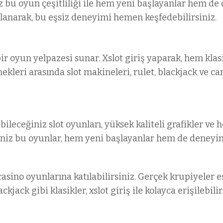
iz bu oyun çeşitliliği ile hem yeni başlayanlar hem de
llanarak, bu eşsiz deneyimi hemen keşfedebilirsiniz.
 bir oyun yelpazesi sunar. Xslot giriş yaparak, hem k
nekleri arasında slot makineleri, rulet, blackjack ve c
ileceğiniz slot oyunları, yüksek kaliteli grafikler ve 
eğiniz bu oyunlar, hem yeni başlayanlar hem de deneyi
 casino oyunlarına katılabilirsiniz. Gerçek krupiyeler
kjack gibi klasikler, xslot giriş ile kolayca erişilebilir