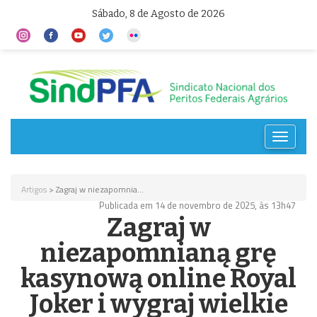
Sábado, 8 de Agosto de 2026
Toggle
navigat
Artigos
> Zagraj w niezapomnia...
Publicada em 14 de novembro de 2025, às 13h47
Zagraj w
niezapomnianą grę
kasynową online Royal
Joker i wygraj wielkie