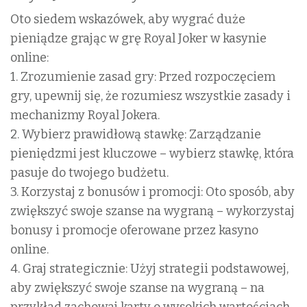
Oto siedem wskazówek, aby wygrać duże
pieniądze grając w grę Royal Joker w kasynie
online:
1. Zrozumienie zasad gry: Przed rozpoczęciem
gry, upewnij się, że rozumiesz wszystkie zasady i
mechanizmy Royal Jokera.
2. Wybierz prawidłową stawkę: Zarządzanie
pieniędzmi jest kluczowe – wybierz stawkę, która
pasuje do twojego budżetu.
3. Korzystaj z bonusów i promocji: Oto sposób, aby
zwiększyć swoje szanse na wygraną – wykorzystaj
bonusy i promocje oferowane przez kasyno
online.
4. Graj strategicznie: Użyj strategii podstawowej,
aby zwiększyć swoje szanse na wygraną – na
przykład zachowaj karty o wysokich wartościach.