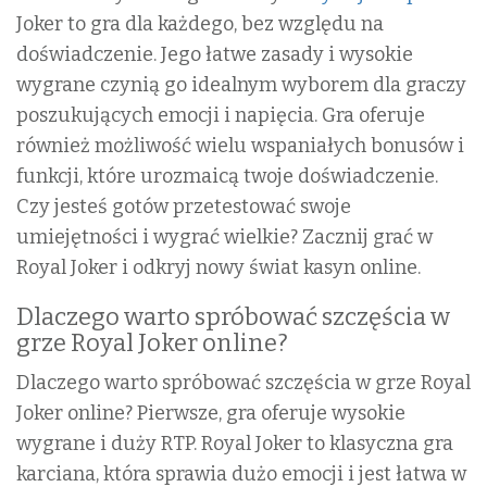
Joker to gra dla każdego, bez względu na
doświadczenie. Jego łatwe zasady i wysokie
wygrane czynią go idealnym wyborem dla graczy
poszukujących emocji i napięcia. Gra oferuje
również możliwość wielu wspaniałych bonusów i
funkcji, które urozmaicą twoje doświadczenie.
Czy jesteś gotów przetestować swoje
umiejętności i wygrać wielkie? Zacznij grać w
Royal Joker i odkryj nowy świat kasyn online.
Dlaczego warto spróbować szczęścia w
grze Royal Joker online?
Dlaczego warto spróbować szczęścia w grze Royal
Joker online? Pierwsze, gra oferuje wysokie
wygrane i duży RTP. Royal Joker to klasyczna gra
karciana, która sprawia dużo emocji i jest łatwa w