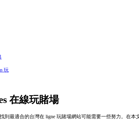
供
n 玩
ames 在線玩賭場
然而，找到最適合的台灣在 ligne 玩賭場網站可能需要一些努力。在本文中，