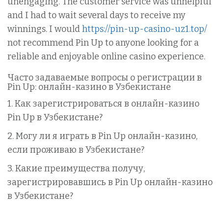
unengaging. The customer service was unhelpful
and I had to wait several days to receive my
winnings. I would
https://pin-up-casino-uz1.top/
not recommend Pin Up to anyone looking for a
reliable and enjoyable online casino experience.
Часто задаваемые вопросы о регистрации в
Pin Up: онлайн-казино в Узбекистане
1. Как зарегистрироваться в онлайн-казино
Pin Up в Узбекистане?
2. Могу ли я играть в Pin Up онлайн-казино,
если проживаю в Узбекистане?
3. Какие преимущества получу,
зарегистрировавшись в Pin Up онлайн-казино
в Узбекистане?