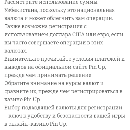
Рассмотрите использование суммы
Узбекистана, поскольку это национальная
валюта и может облегчить вам операции.
Также возможна регистрация с
использованием доллара США или евро, если
вы часто совершаете операции в этих
валютах.
Внимательно прочитайте условия платежей и
выводов на официальном сайте Pin Up,
прежде чем принимать решение.
Обратите внимание на курсы валют и
сравните их, прежде чем регистрироваться в
казино Pin Up.
Выбор подходящей валюты для регистрации
– ключ к удобству и безопасности вашей игры
в онлайн-казино Pin Up.