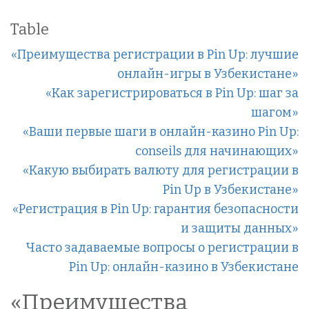
Table
«Преимущества регистрации в Pin Up: лучшие
онлайн-игры в Узбекистане»
«Как зарегистрироваться в Pin Up: шаг за
шагом»
«Ваши первые шаги в онлайн-казино Pin Up:
conseils для начинающих»
«Какую выбирать валюту для регистрации в
Pin Up в Узбекистане»
«Регистрация в Pin Up: гарантия безопасности
и защиты данных»
Часто задаваемые вопросы о регистрации в
Pin Up: онлайн-казино в Узбекистане
«Преимущества