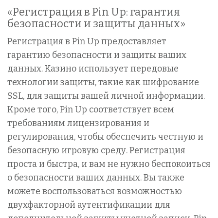
«Регистрация в Pin Up: гарантия
безопасности и защиты данных»
Регистрация в Pin Up предоставляет
гарантию безопасности и защиты ваших
данных. Казино использует передовые
технологии защиты, такие как шифрование
SSL, для защиты вашей личной информации.
Кроме того, Pin Up соответствует всем
требованиям лицензирования и
регулирования, чтобы обеспечить честную и
безопасную игровую среду. Регистрация
проста и быстра, и вам не нужно беспокоиться
о безопасности ваших данных. Вы также
можете воспользоваться возможностью
двухфакторной аутентификации для