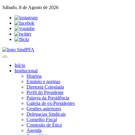
Sábado, 8 de Agosto de 2026
Toggle
navigation
Início
Institucional
História
Estatuto e normas
Diretoria Colegiada
Perfil do Presidente
Palavra da Presidência
Galeria de ex-Presidentes
Gestões anteriores
Delegacias Sindicais
Conselho Fiscal
Comissão de Ética
Agenda