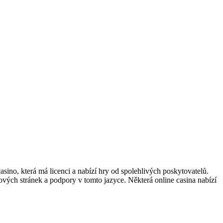
asino, která má licenci a nabízí hry od spolehlivých poskytovatelů.
ových stránek a podpory v tomto jazyce. Některá online casina nabízí