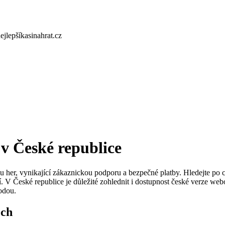
nejlepšíkasinahrat.cz
 v České republice
lu her, vynikající zákaznickou podporu a bezpečné platby. Hledejte po c
 V České republice je důležité zohlednit i dostupnost české verze web
odou.
ech