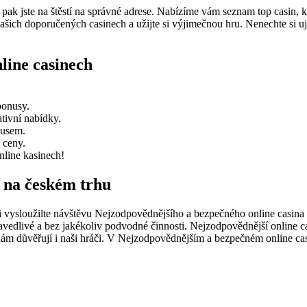
ak jste na štěstí na správné adrese. Nabízíme vám seznam top casin, k
našich doporučených casinech a užijte si výjimečnou hru. Nenechte si ují
line casinech
bonusy.
tivní nabídky.
nusem.
 ceny.
nline kasinech!
a na českém trhu
 vysloužilte návštěvu Nejzodpovědnějšího a bezpečného online casina v
avedlivé a bez jakékoliv podvodné činnosti. Nejzodpovědnější online 
m důvěřují i naši hráči. V Nejzodpovědnějším a bezpečném online casin