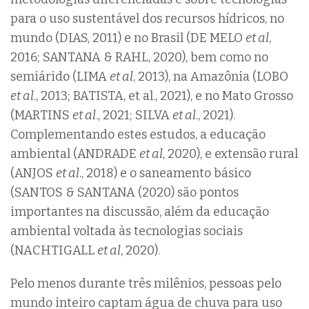
para o uso sustentável dos recursos hídricos, no
mundo (DIAS, 2011) e no Brasil (DE MELO
et al
,
2016; SANTANA & RAHL, 2020), bem como no
semiárido (LIMA
et al
, 2013), na Amazônia (LOBO
et al
., 2013; BATISTA, et al., 2021), e no Mato Grosso
(MARTINS
et al
., 2021; SILVA
et al
., 2021).
Complementando estes estudos, a educação
ambiental (ANDRADE
et al
, 2020), e extensão rural
(ANJOS
et al
., 2018) e o saneamento básico
(SANTOS & SANTANA (2020) são pontos
importantes na discussão, além da educação
ambiental voltada às tecnologias sociais
(NACHTIGALL
et al
, 2020).
Pelo menos durante três milênios, pessoas pelo
mundo inteiro captam água de chuva para uso