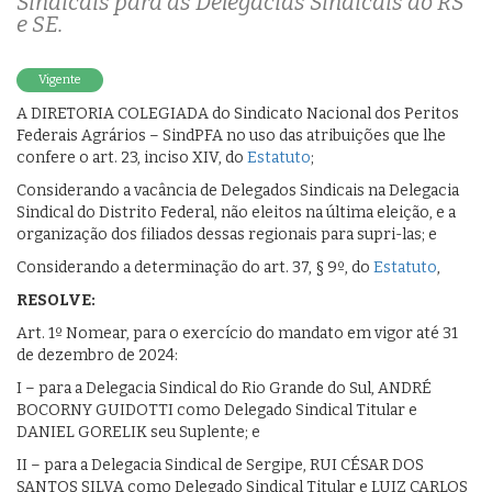
Sindicais para as Delegacias Sindicais do RS
e SE.
Vigente
A DIRETORIA COLEGIADA do Sindicato Nacional dos Peritos
Federais Agrários – SindPFA no uso das atribuições que lhe
confere o art. 23, inciso XIV, do
Estatuto
;
Considerando a vacância de Delegados Sindicais na Delegacia
Sindical do Distrito Federal, não eleitos na última eleição, e a
organização dos filiados dessas regionais para supri-las; e
Considerando a determinação do art. 37, § 9º, do
Estatuto
,
RESOLVE:
Art. 1º Nomear, para o exercício do mandato em vigor até 31
de dezembro de 2024:
I – para a Delegacia Sindical do Rio Grande do Sul, ANDRÉ
BOCORNY GUIDOTTI como Delegado Sindical Titular e
DANIEL GORELIK seu Suplente; e
II – para a Delegacia Sindical de Sergipe, RUI CÉSAR DOS
SANTOS SILVA como Delegado Sindical Titular e LUIZ CARLOS