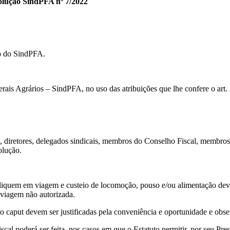
olução SindPFA nº 7/2022
ço do SindPFA.
grários – SindPFA, no uso das atribuições que lhe confere o art. 23
, diretores, delegados sindicais, membros do Conselho Fiscal, membros 
olução.
liquem em viagem e custeio de locomoção, pouso e/ou alimentação dev
viagem não autorizada.
o caput devem ser justificadas pela conveniência e oportunidade e obser
l poderá ser feita, nos casos em que o Estatuto permitir, por seu Pres