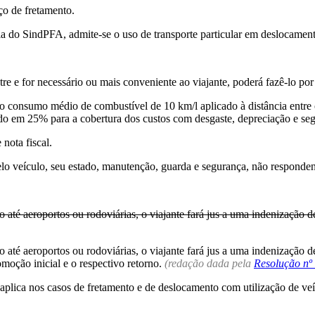
ço de fretamento.
 do SindPFA, admite-se o uso de transporte particular em deslocament
tre e for necessário ou mais conveniente ao viajante, poderá fazê-lo por
e o consumo médio de combustível de 10 km/l aplicado à distância entr
do em 25% para a cobertura dos custos com desgaste, depreciação e seg
nota fiscal.
elo veículo, seu estado, manutenção, guarda e segurança, não responden
até aeroportos ou rodoviárias, o viajante fará jus a uma indenização d
até aeroportos ou rodoviárias, o viajante fará jus a uma indenização de
comoção inicial e o respectivo retorno.
(redação dada pela
Resolução nº
 aplica nos casos de fretamento e de deslocamento com utilização de veí