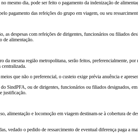
 no mesmo dia, pode ser feito o pagamento da indenização de alimenta
 pelo pagamento das refeições do grupo em viagem, ou seu ressarcimen
ão, as despesas com refeições de dirigentes, funcionários ou filiados 
o de alimentação.
o da mesma região metropolitana, serão feitos, preferencialmente, por 
 centralizada.
 meios que não o preferencial, o custeio exige prévia anuência e apres
do SindPFA, ou de dirigentes, funcionários ou filiados designados, em 
 justificação.
uso, alimentação e locomoção em viagem destinam-se à cobertura de desp
das, vedado o pedido de ressarcimento de eventual diferença paga a mai