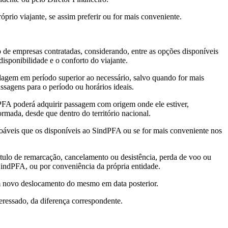
rio viajante, se assim preferir ou for mais conveniente.
 de empresas contratadas, considerando, entre as opções disponíveis
disponibilidade e o conforto do viajante.
dagem em período superior ao necessário, salvo quando for mais
sagens para o período ou horários ideais.
dPFA poderá adquirir passagem com origem onde ele estiver,
rmada, desde que dentro do território nacional.
zoáveis que os disponíveis ao SindPFA ou se for mais conveniente nos
título de remarcação, cancelamento ou desistência, perda de voo ou
 SindPFA, ou por conveniência da própria entidade.
um novo deslocamento do mesmo em data posterior.
eressado, da diferença correspondente.