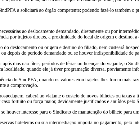
indPFA a solicitará ao órgão competente; podendo fazê-lo também o próp
s necessárias ao deslocamento demandado, diretamente ou por intermédio
cia por trajetos diretos, a proximidade do local de origem e destino, a 
to do deslocamento ou origem e destino do filiado, nem custeará hospe
 ou depois do período demandado ou se houver indisponibilidade de pas
após dias não úteis, períodos de férias ou licenças do viajante, o Sin
a localidade, quando ele já tiver programação diversa, previamente info
nuência do SindPFA, quando os valores e/ou trajetos lhes forem mais ra
iante a comprovação.
 hospedagem, caberá ao viajante o custeio de novos bilhetes ou taxas a 
 caso fortuito ou força maior, devidamente justificados e anuídos pelo
o se houver interesse para o Sindicato de manutenção do bilhete para 
eservas hoteleiras ou sua intermediação importa no pagamento, pelo int