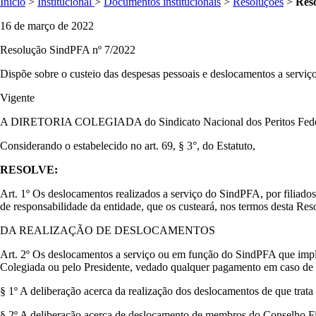
Inicio
>
Institucional
>
Documentos institucionais
>
Resoluções
>
Res
16 de março de 2022
Resolução SindPFA nº 7/2022
Dispõe sobre o custeio das despesas pessoais e deslocamentos a servi
Vigente
A DIRETORIA COLEGIADA do Sindicato Nacional dos Peritos Federais A
Considerando o estabelecido no art. 69, § 3°, do Estatuto,
RESOLVE:
Art. 1º Os deslocamentos realizados a serviço do SindPFA, por filiados
de responsabilidade da entidade, que os custeará, nos termos desta Res
DA REALIZAÇÃO DE DESLOCAMENTOS
Art. 2º Os deslocamentos a serviço ou em função do SindPFA que imp
Colegiada ou pelo Presidente, vedado qualquer pagamento em caso de 
§ 1º A deliberação acerca da realização dos deslocamentos de que trata 
§ 2º A deliberação acerca de deslocamento de membros do Conselho Fisca