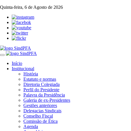
Quinta-feira, 6 de Agosto de 2026
Toggle
navigation
Início
Institucional
História
Estatuto e normas
Diretoria Colegiada
Perfil do Presidente
Palavra da Presidência
Galeria de ex-Presidentes
Gestões anteriores
Delegacias Sindicais
Conselho Fiscal
Comissão de Ética
Agenda