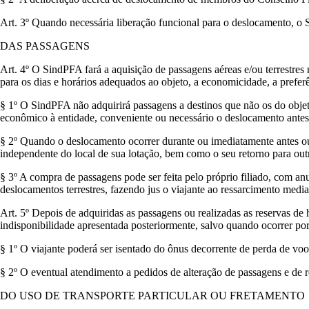
Art. 3º Quando necessária liberação funcional para o deslocamento, o S
DAS PASSAGENS
Art. 4º O SindPFA fará a aquisição de passagens aéreas e/ou terrestre
para os dias e horários adequados ao objeto, a economicidade, a preferên
§ 1º O SindPFA não adquirirá passagens a destinos que não os do obje
econômico à entidade, conveniente ou necessário o deslocamento antes
§ 2º Quando o deslocamento ocorrer durante ou imediatamente antes ou 
independente do local de sua lotação, bem como o seu retorno para outr
§ 3º A compra de passagens pode ser feita pelo próprio filiado, com a
deslocamentos terrestres, fazendo jus o viajante ao ressarcimento med
Art. 5º Depois de adquiridas as passagens ou realizadas as reservas de
indisponibilidade apresentada posteriormente, salvo quando ocorrer por
§ 1º O viajante poderá ser isentado do ônus decorrente de perda de vo
§ 2º O eventual atendimento a pedidos de alteração de passagens e de r
DO USO DE TRANSPORTE PARTICULAR OU FRETAMENTO