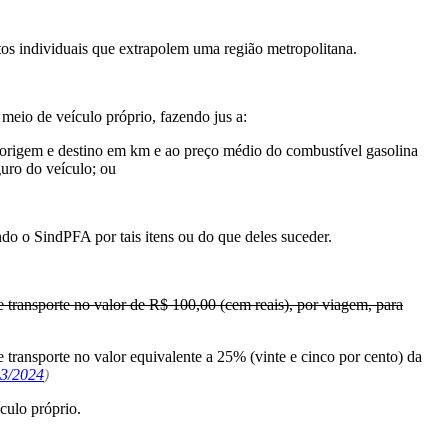
os individuais que extrapolem uma região metropolitana.
 meio de veículo próprio, fazendo jus a:
e origem e destino em km e ao preço médio do combustível gasolina
uro do veículo; ou
do o SindPFA por tais itens ou do que deles suceder.
e transporte no valor de R$ 100,00 (cem reais), por viagem, para
 transporte no valor equivalente a 25% (vinte e cinco por cento) da
 3/2024
)
culo próprio.