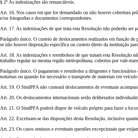
§ 2º As indenizações são renunciáveis.
Art. 16. Nos casos em que for demandado ou não houver cobertura própri
e/ou fotografias e documentos correspondentes.
Art. 17. As indenizações de que trata esta Resolução não poderão ser 
Parágrafo único. O custeio de deslocamentos realizados em função de p
se não houver disposição específica ou custeio direto da instituição parc
Art. 18. As indenizações e reembolsos de que tratam esta Resolução nã
trabalho regular na mesma região metropolitana, cobertos por vale-tra
Parágrafo único. O pagamento e reembolso a dirigentes e funcionários
noturnas ou quando for necessário o transporte de materiais em veículo 
Art. 19. O SindPFA não custeará deslocamentos de eventuais acompanh
Art. 20. Os deslocamentos internacionais serão deliberados individualm
Art. 21. O SindPFA poderá dispor de veículo próprio para fazer a locomo
Art. 22. Excetuam-se das disposições desta Resolução, inclusive quant
Art. 23. Os casos omissos e eventuais questões excepcionais que exijam 