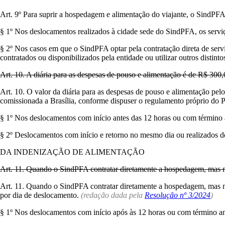
Art. 9º Para suprir a hospedagem e alimentação do viajante, o SindPFA 
§ 1º Nos deslocamentos realizados à cidade sede do SindPFA, os serviç
§ 2º Nos casos em que o SindPFA optar pela contratação direta de servi
contratados ou disponibilizados pela entidade ou utilizar outros distinto
Art. 10. A diária para as despesas de pouso e alimentação é de R$ 300,
Art. 10. O valor da diária para as despesas de pouso e alimentação pe
comissionada a Brasília, conforme dispuser o regulamento próprio do 
§ 1º Nos deslocamentos com início antes das 12 horas ou com término 
§ 2º Deslocamentos com início e retorno no mesmo dia ou realizados d
DA INDENIZAÇÃO DE ALIMENTAÇÃO
Art. 11. Quando o SindPFA contratar diretamente a hospedagem, mas não
Art. 11. Quando o SindPFA contratar diretamente a hospedagem, mas não a
por dia de deslocamento.
(redação dada pela
Resolução nº 3/2024
)
§ 1º Nos deslocamentos com início após às 12 horas ou com término an