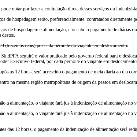
pode optar por fazer a contratação direta desses serviços ou indenizá-
os de hospedagem serão, preferencialmente, contratados diretamente pe
ços de hospedagem e alimentação, não cabe o pagamento de diárias ou o r
s destes.
00 (trezentos reais) por cada pernoite do viajante em deslocamento.
lo SindPFA seguirá o valor praticado pelo governo federal para o desl
Poder Executivo federal, por cada pernoite do viajante em deslocament
após as 12 horas, será acrescido o pagamento de meia diária ao dia co
entro na mesma região metropolitana de origem da pessoa em deslocame
 a alimentação, o viajante fará jus à indenização de alimentação no v
 alimentação, o viajante fará jus à indenização de alimentação no valor
tes das 12 horas, o pagamento da indenização de alimentação será redu