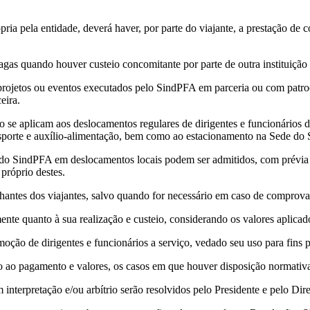
a pela entidade, deverá haver, por parte do viajante, a prestação de co
pagas quando houver custeio concomitante por parte de outra instituiçã
rojetos ou eventos executados pelo SindPFA em parceria ou com patrocí
eira.
o se aplicam aos deslocamentos regulares de dirigentes e funcionários
nsporte e auxílio-alimentação, bem como ao estacionamento na Sede do 
 do SindPFA em deslocamentos locais podem ser admitidos, com prévia a
próprio destes.
antes dos viajantes, salvo quando for necessário em caso de comprova
ente quanto à sua realização e custeio, considerando os valores aplicad
ção de dirigentes e funcionários a serviço, vedado seu uso para fins pa
o ao pagamento e valores, os casos em que houver disposição normativa
interpretação e/ou arbítrio serão resolvidos pelo Presidente e pelo Dire