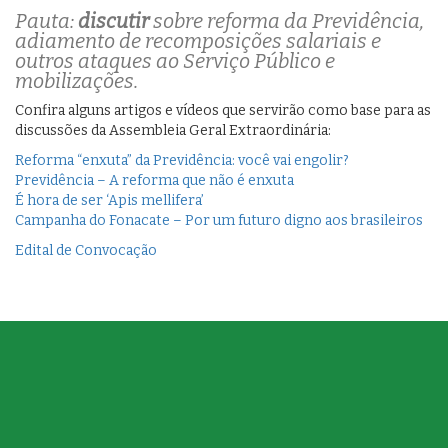
Pauta:
discutir
sobre reforma da Previdência,
adiamento de recomposições salariais e
outros ataques ao Serviço Público e
mobilizações.
Confira alguns artigos e vídeos que servirão como base para as
discussões da Assembleia Geral Extraordinária:
Reforma “enxuta” da Previdência: você vai engolir?
Previdência – A reforma que não é enxuta
É hora de ser ‘Apis mellifera’
Campanha do Fonacate – Por um futuro digno aos brasileiros
Edital de Convocação