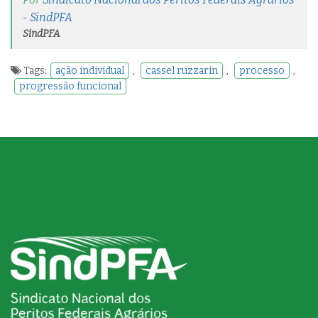
- SindPFA
SindPFA
Tags:
ação individual
,
cassel ruzzarin
,
processo
,
progressão funcional