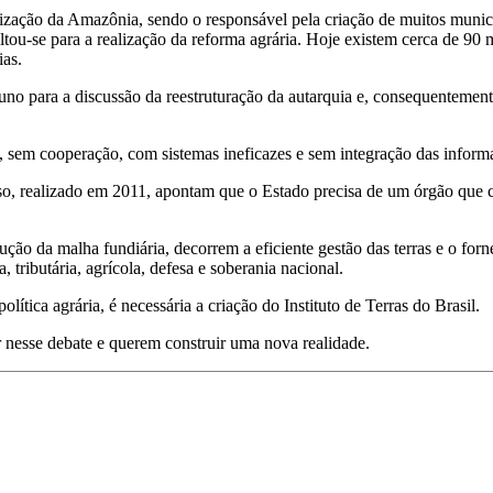
nização da Amazônia, sendo o responsável pela criação de muitos muni
tou-se para a realização da reforma agrária. Hoje existem cerca de 90 
ias.
o para a discussão da reestruturação da autarquia e, consequentemente
sem cooperação, com sistemas ineficazes e sem integração das informaç
sso, realizado em 2011, apontam que o Estado precisa de um órgão que c
ução da malha fundiária, decorrem a eficiente gestão das terras e o fo
 tributária, agrícola, defesa e soberania nacional.
lítica agrária, é necessária a criação do Instituto de Terras do Brasil.
ir nesse debate e querem construir uma nova realidade.