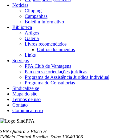
Notícias
Clipping
Campanhas
Boletim Informativo
Biblioteca
Artigos
Galeria
Livros recomendados
Outros documentos
Links
Serviços
PFA Club de Vantagens
Pareceres e orientações jurídicas
Programa de Assistência Jurídica Individual
Programa de Consultorias
Sindicalize-se
Mapa do site
Termos de uso
Contato
Comunicar erro
SBN Quadra 2 Bloco H
Edifício Central Brasília, Salas 1304/1306