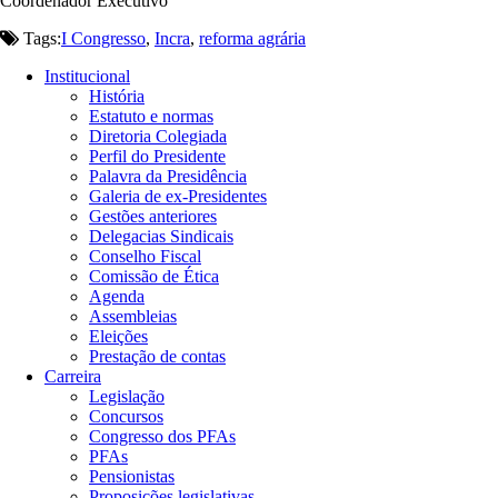
Coordenador Executivo
Tags:
I Congresso
,
Incra
,
reforma agrária
Institucional
História
Estatuto e normas
Diretoria Colegiada
Perfil do Presidente
Palavra da Presidência
Galeria de ex-Presidentes
Gestões anteriores
Delegacias Sindicais
Conselho Fiscal
Comissão de Ética
Agenda
Assembleias
Eleições
Prestação de contas
Carreira
Legislação
Concursos
Congresso dos PFAs
PFAs
Pensionistas
Proposições legislativas