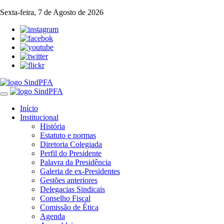
Sexta-feira, 7 de Agosto de 2026
Toggle
navigation
Início
Institucional
História
Estatuto e normas
Diretoria Colegiada
Perfil do Presidente
Palavra da Presidência
Galeria de ex-Presidentes
Gestões anteriores
Delegacias Sindicais
Conselho Fiscal
Comissão de Ética
Agenda