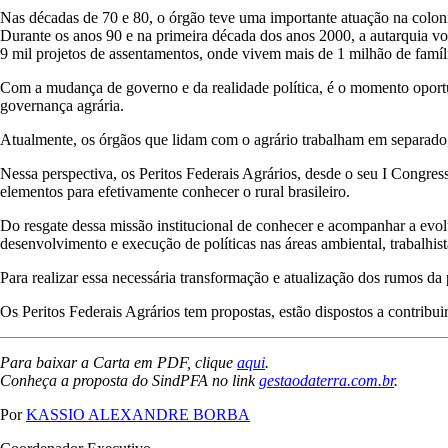
Nas décadas de 70 e 80, o órgão teve uma importante atuação na colo
Durante os anos 90 e na primeira década dos anos 2000, a autarquia vol
9 mil projetos de assentamentos, onde vivem mais de 1 milhão de famíl
Com a mudança de governo e da realidade política, é o momento oportun
governança agrária.
Atualmente, os órgãos que lidam com o agrário trabalham em separado, 
Nessa perspectiva, os Peritos Federais Agrários, desde o seu I Congre
elementos para efetivamente conhecer o rural brasileiro.
Do resgate dessa missão institucional de conhecer e acompanhar a evol
desenvolvimento e execução de políticas nas áreas ambiental, trabalhista,
Para realizar essa necessária transformação e atualização dos rumos da po
Os Peritos Federais Agrários tem propostas, estão dispostos a contribu
Para baixar a Carta em PDF, clique
aqui
.
Conheça a proposta do SindPFA no link
gestaodaterra.com.br
.
Por
KASSIO ALEXANDRE BORBA