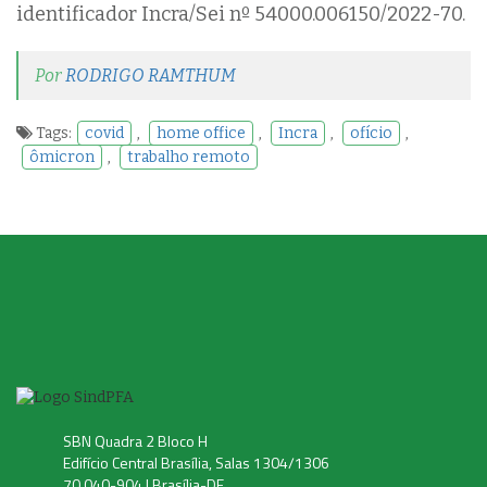
identificador Incra/Sei nº 54000.006150/2022-70.
Por
RODRIGO RAMTHUM
Tags:
covid
,
home office
,
Incra
,
ofício
,
ômicron
,
trabalho remoto
SBN Quadra 2 Bloco H
Edifício Central Brasília, Salas 1304/1306
70.040-904 | Brasília-DF