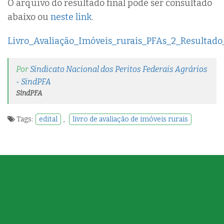
O arquivo do resultado final pode ser consultado
abaixo ou
neste link
.
Livro_Avaliação_Imóveis_rurais_PFAs_2_Resultado_
Por
Sindicato Nacional dos Peritos Federais Agrários
- SindPFA
SindPFA
Tags:
edital
,
livro de avaliação de imóveis rurais